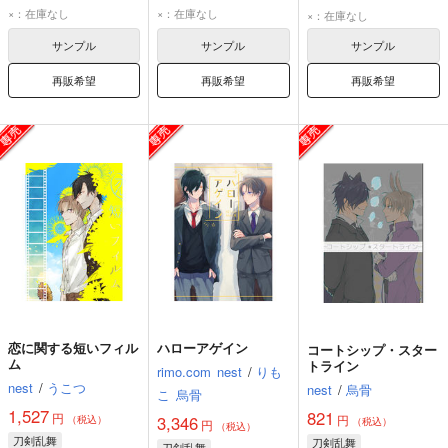
大倶利伽羅
×：在庫なし
×：在庫なし
×：在庫なし
山姥切国広
サンプル
サンプル
サンプル
再販希望
再販希望
再販希望
恋に関する短いフィル
ハローアゲイン
コートシップ・スター
ム
トライン
rimo.com
nest
/
りも
nest
/
うこつ
nest
/
烏骨
こ
烏骨
1,527
821
円
円
3,346
（税込）
（税込）
円
（税込）
刀剣乱舞
刀剣乱舞
刀剣乱舞