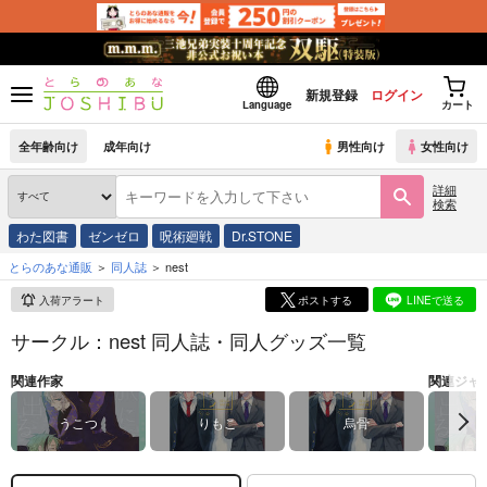
新規登録
ログイン
Language
カート
全年齢向け
成年向け
男性向け
女性向け
詳細
検索
わた図書
ゼンゼロ
呪術廻戦
Dr.STONE
とらのあな通販
同人誌
nest
入荷アラート
ポストする
LINEで送る
サークル：nest 同人誌・同人グッズ一覧
関連作家
関連ジャ
うこつ
りもこ
烏骨