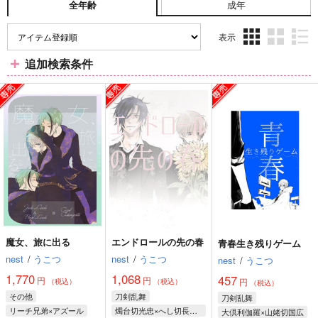
成年
全年齢
表示
3カ
2カ
1カ
追加検索条件
ラ
ラ
ラ
ム
ム
ム
表
表
表
示
示
示
魔女、旅に出る
エンドロールの先の春
青春生き残りゲーム
nest
/
うこつ
nest
/
うこつ
nest
/
うこつ
1,770
1,068
457
円
円
円
（税込）
（税込）
（税込）
その他
刀剣乱舞
刀剣乱舞
リーチ兄弟×アズール
燭台切光忠×へし切長谷部
大倶利伽羅×山姥切国広