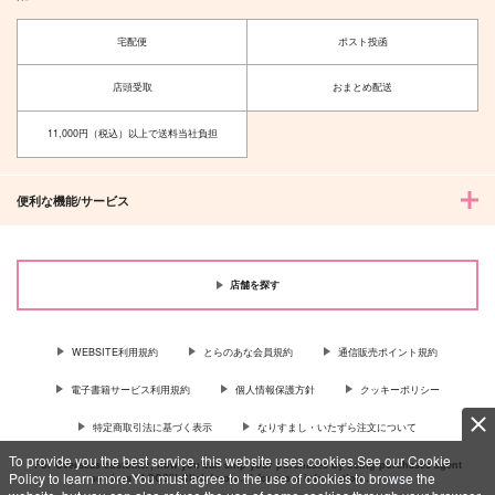
宅配便
ポスト投函
店頭受取
おまとめ配送
11,000円（税込）以上で送料当社負担
便利な機能/サービス
店舗を探す
WEBSITE利用規約
とらのあな会員規約
通信販売ポイント規約
電子書籍サービス利用規約
個人情報保護方針
クッキーポリシー
特定商取引法に基づく表示
なりすまし・いたずら注文について
To provide you the best service, this website uses cookies.See our Cookie
For Overseas customer, now you can ship your purchases by using purchases agent
Policy to learn more.You must agree to the use of cookies to browse the
services “AOCS”! Click {more…} for more information …
more