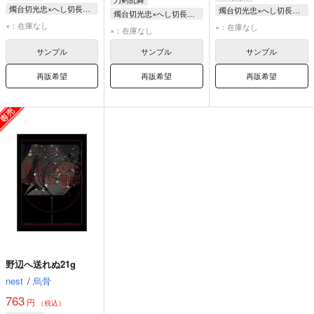
燭台切光忠×へし切長谷部
燭台切光忠×へし切長谷部
燭台切光忠×へし切長谷部
×：在庫なし
×：在庫なし
燭台切光忠
×：在庫なし
へし切長谷部
サンプル
サンプル
サンプル
再販希望
再販希望
再販希望
野辺へ送れぬ21g
nest
/
烏骨
763
円
（税込）