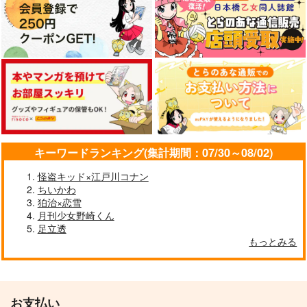
キーワードランキング(集計期間：07/30～08/02)
怪盗キッド×江戸川コナン
ちいかわ
狛治×恋雪
月刊少女野崎くん
足立透
もっとみる
お支払い