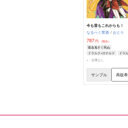
今も昔もこれからも！
なるべく禁酒
/
おとり
787
円
（税込）
吸血鬼すぐ死ぬ
ドラルク×ロナルド
ドラ
ロナルド
×：在庫なし
サンプル
再販