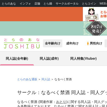
とらのあな
インフォ
店舗
とら婚
サークルポータル
とらコイン
WE
全年齢向け
成年向け
男性向け
同人誌(全年齢)
同人誌(成年)
同人特集(Vtuber)
とらのあな通販
同人誌
なるべく禁酒
サークル：なるべく禁酒 同人誌・同人グ
なるべく禁酒 (関連作家：
おとり
)に関する同人誌・同人グ
を多数揃えております。なるべく禁酒 に関する同人誌・同