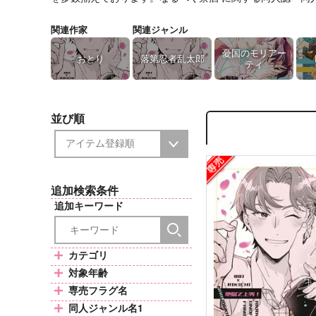
関連作家
関連ジャンル
憂国のモリアー
おとり
落第忍者乱太郎
ティ
並び順
追加検索条件
追加キーワード
カテゴリ
対象年齢
専売フラグ名
同人ジャンル名1