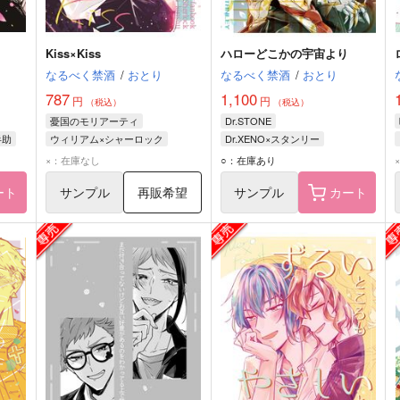
Kiss×Kiss
ハローどこかの宇宙より
なるべく禁酒
/
おとり
なるべく禁酒
/
おとり
787
1,100
円
円
（税込）
（税込）
憂国のモリアーティ
Dr.STONE
半助
ウィリアム×シャーロック
Dr.XENO×スタンリー
ウィリアム・ジェームズ・モリアーティ
Dr.XENO
×：在庫なし
○：在庫あり
シャーロック・ホームズ
スタンリー・スナイダー
ート
サンプル
再販希望
サンプル
カート