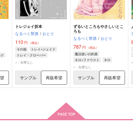
トレジェイ折本
ずるいところもやさしいとこ
ろも
なるべく禁酒
/
おとり
なるべく禁酒
/
おとり
110
円
（税込）
787
円
（税込）
その他
トレイ×ジェイド
魔法使いの約束
ルク
トレイ・クローバー
ネロ×ファウスト
ネロ
ジェイド・リーチ
×：在庫なし
ファウスト
×：在庫なし
希望
サンプル
再販希望
サンプル
再販希望