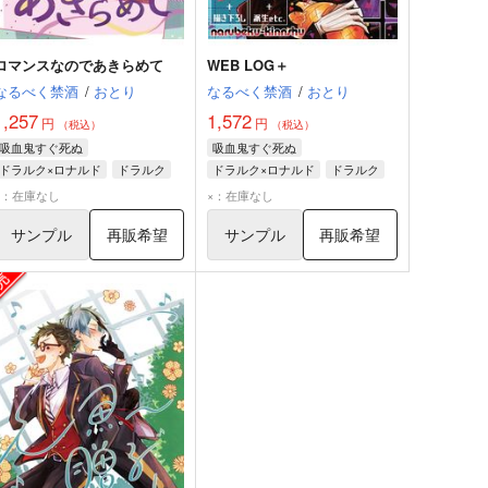
ロマンスなのであきらめて
WEB LOG＋
なるべく禁酒
/
おとり
なるべく禁酒
/
おとり
1,257
1,572
円
円
（税込）
（税込）
吸血鬼すぐ死ぬ
吸血鬼すぐ死ぬ
ドラルク×ロナルド
ドラルク
ドラルク×ロナルド
ドラルク
ロナルド
ロナルド
×：在庫なし
×：在庫なし
サンプル
再販希望
サンプル
再販希望