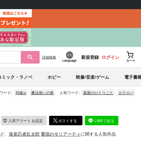
新規登録
ログイン
詳細
検索
Language
カート
コミック・ラノベ
ホビー
映像/音楽/ゲーム
電子書
ワード:
特級α
魔法使いの夜
人気ワード:
薬屋のひとりごと
カラスバ
入荷アラート
を設定
ポストする
LINEで送る
ど、
落第忍者乱太郎
憂国のモリアーティ
に関する人気作品