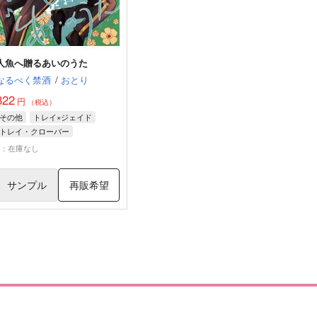
人魚へ贈るあいのうた
なるべく禁酒
/
おとり
822
円
（税込）
その他
トレイ×ジェイド
トレイ・クローバー
ジェイド・リーチ
×：在庫なし
サンプル
再販希望