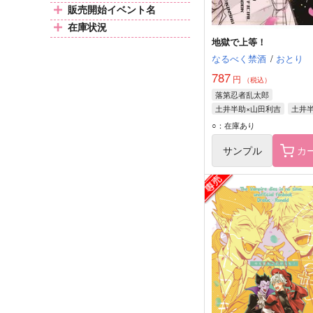
販売開始イベント名
在庫状況
地獄で上等！
なるべく禁酒
/
おとり
787
円
（税込）
落第忍者乱太郎
土井半助×山田利吉
土井
山田利吉
○：在庫あり
サンプル
カ