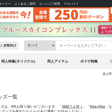
Bオンリー
よくあるご質問
エンジニア採用
アルバイト
女性向け
同人特集(オリジナル)
同人アイテム
ボドゲ特集
急上昇
ッズ一覧
ッズは、9件お取り扱いがございます。「
地獄で上等！
」「
Kiss×Kiss
」な
人グッズを探すならとらのあな通販にお任せください。