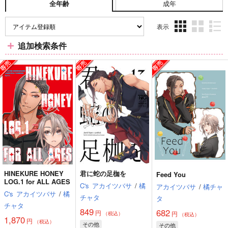
成年
全年齢
表示
3カ
2カ
1カ
追加検索条件
ラ
ラ
ラ
ム
ム
ム
表
表
表
示
示
示
HINEKURE HONEY
君に蛇の足枷を
Feed You
LOG.1 for ALL AGES
C's
アカイツバサ
/
橘
アカイツバサ
/
橘チャ
C's
アカイツバサ
/
橘
チャタ
タ
チャタ
849
682
円
円
（税込）
（税込）
1,870
円
（税込）
その他
その他