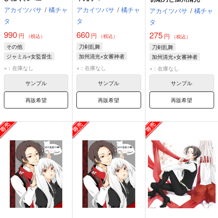
アカイツバサ
/
橘チャ
アカイツバサ
/
橘チャ
アカイツバサ
/
橘チャ
タ
タ
タ
990
660
275
円
円
円
（税込）
（税込）
（税込）
その他
刀剣乱舞
刀剣乱舞
ジャミル×女監督生
加州清光×女審神者
加州清光×女審神者
ジャミル・バイパー
加州清光
女審神者
加州清光
女審神者
×：在庫なし
×：在庫なし
×：在庫なし
女監督生
サンプル
サンプル
サンプル
再販希望
再販希望
再販希望