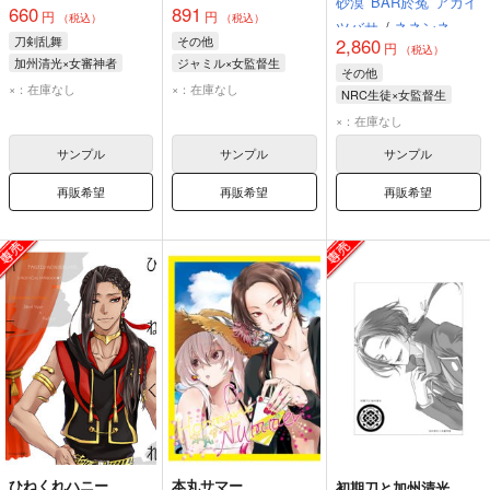
砂漠
BAR於菟
アカイ
660
891
円
円
（税込）
（税込）
ツバサ
/
ネネンネ
刀剣乱舞
その他
2,860
円
JUNE
スイ
（税込）
加州清光×女審神者
ジャミル×女監督生
その他
加州清光
女審神者
ジャミル・バイパー
×：在庫なし
×：在庫なし
NRC生徒×女監督生
女監督生
女監督生
×：在庫なし
ラギー・ブッチ
サンプル
サンプル
サンプル
アズール・アーシェングロット
再販希望
再販希望
再販希望
ひねくれハニー
本丸サマー
初期刀と加州清光