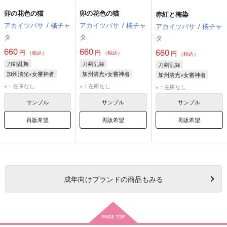
卯の花色の猫
卯の花色の猫
赤紅と梅染
アカイツバサ
/
橘チャ
アカイツバサ
/
橘チャ
アカイツバサ
/
橘チャ
タ
タ
タ
660
660
660
円
円
円
（税込）
（税込）
（税込）
刀剣乱舞
刀剣乱舞
刀剣乱舞
加州清光×女審神者
加州清光×女審神者
加州清光×女審神者
加州清光
加州清光
加州清光
×：在庫なし
×：在庫なし
×：在庫なし
サンプル
サンプル
サンプル
再販希望
再販希望
再販希望
成年
向けブランドの商品もみる