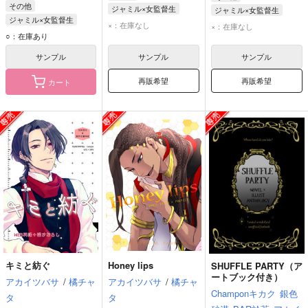
その他
ジャミル×女監督生
ジャミル×女監督生
ジャミル×女監督生
ジャミル・バイパー
ジャミル・バイパー
×：在庫なし
×：在庫なし
ジャミル・バイパー
○：在庫あり
女監督生
女監督生
女監督生
サンプル
サンプル
サンプル
再販希望
再販希望
カート
キミと紡ぐ
Honey lips
SHUFFLE PARTY（ア
ートブック付き）
アカイツバサ
/
橘チャ
アカイツバサ
/
橘チャ
Champonキカク
銀色
タ
タ