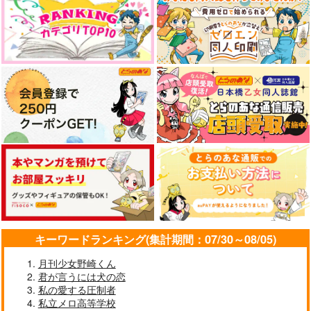
キーワードランキング(集計期間：07/30～08/05)
月刊少女野崎くん
君が言うには犬の恋
私の愛する圧制者
私立メロ高等学校