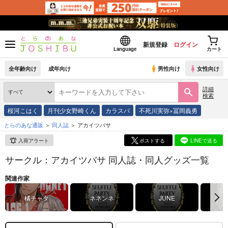
新規登録
ログイン
Language
カート
全年齢向け
成年向け
男性向け
女性向け
詳細
検索
桜河こはく
月刊少女野崎くん
カラスバ
不死川実弥×冨岡義勇
とらのあな通販
同人誌
アカイツバサ
入荷アラート
ポストする
LINEで送る
サークル：アカイツバサ 同人誌・同人グッズ一覧
関連作家
橘チャタ
ネネンネ
JUNE