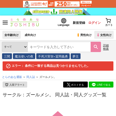
新規登録
ログイン
Language
カート
全年齢向け
成年向け
男性向け
女性向け
詳細
検索
三間
魔法使いの夜
不死川実弥×冨岡義勇
夢主
エラー：
条件に一致する商品は見つかりませんでした。
とらのあな通販
同人誌
ズールメシ。
入荷アラート
ポストする
LINEで送る
サークル：ズールメシ。 同人誌・同人グッズ一覧