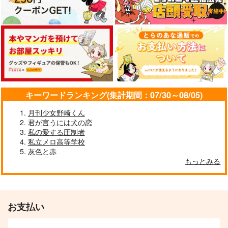
キーワードランキング(集計期間：07/30～08/05)
月刊少女野崎くん
君が言うには犬の恋
私の愛する圧制者
私立メロ高等学校
灰色と赤
もっとみる
お支払い