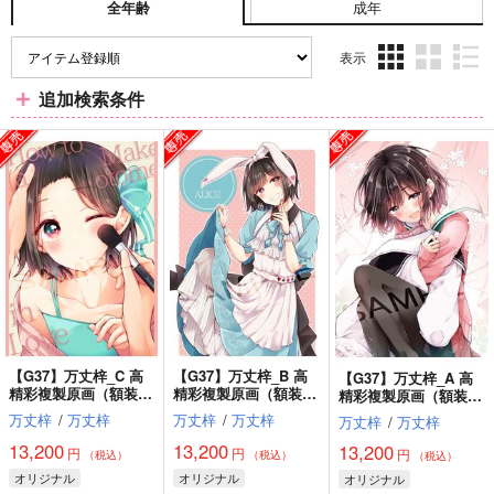
成年
全年齢
表示
3カ
2カ
1カ
追加検索条件
ラ
ラ
ラ
ム
ム
ム
表
表
表
示
示
示
【G37】万丈梓_C 高
【G37】万丈梓_B 高
【G37】万丈梓_A 高
精彩複製原画（額装付
精彩複製原画（額装付
精彩複製原画（額装付
き）【B5】
き）【B5】
き）【B5】
万丈梓
/
万丈梓
万丈梓
/
万丈梓
万丈梓
/
万丈梓
13,200
13,200
13,200
円
円
円
（税込）
（税込）
（税込）
オリジナル
オリジナル
オリジナル