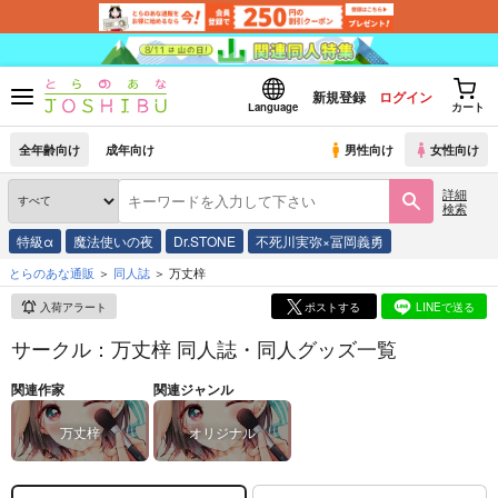
新規登録
ログイン
Language
カート
全年齢向け
成年向け
男性向け
女性向け
詳細
検索
特級α
魔法使いの夜
Dr.STONE
不死川実弥×冨岡義勇
とらのあな通販
同人誌
万丈梓
入荷アラート
ポストする
LINEで送る
サークル：万丈梓 同人誌・同人グッズ一覧
関連作家
関連ジャンル
万丈梓
オリジナル