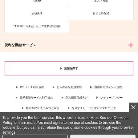
宅配便
ポスト投函
店頭受取
おまとめ配送
11,000円（税込）以上で送料当社負担
便利な機能/サービス
店舗を探す
WEBSITE利用規約
とらのあな会員規約
通信販売ポイント規約
電子書籍サービス利用規約
個人情報保護方針
クッキーポリシー
特定商取引法に基づく表示
なりすまし・いたずら注文について
To provide you the best service, this website uses cookies.See our Cookie
For Overseas customer, now you can ship your purchases by using purchases agent
Policy to learn more.You must agree to the use of cookies to browse the
services “AOCS”! Click {more…} for more information …
more
website, but you can also refuse the use of some cookies through your browser
settings.