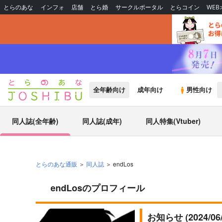
とらのあな
インフォ
店舗
とら婚
サークルポータル
とらコイン
WE
全年齢向け
成年向け
男性向け
同人誌(全年齢)
同人誌(成年)
同人特集(Vtuber)
とらのあな通販
同人誌
endLos
endLosのプロフィール
お知らせ (2024/0