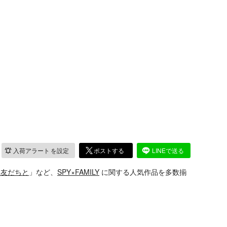
入荷アラート
を設定
ポストする
LINEで送る
と友だちと
」など、
SPY×FAMILY
に関する人気作品を多数揃