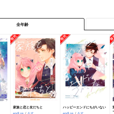
全年齢
家族と恋と友だちと
ハッピーエンドにちがいない
endLos
/
ろす
endLos
/
ろす