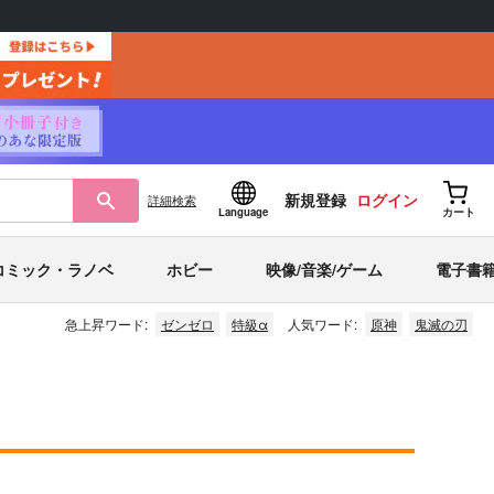
新規登録
ログイン
詳細
検索
Language
カート
コミック・ラノベ
ホビー
映像/音楽/ゲーム
電子書
急上昇ワード:
ゼンゼロ
特級α
人気ワード:
原神
鬼滅の刃