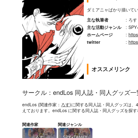
ダミアニャばかり描いて
主な執筆者
:
ろす
主な活動ジャンル
:
SPY
ホームページ
:
http
twitter
:
https
オススメリンク
サークル：endLos 同人誌・同人グッズ一
endLos (関連作家：
ろす
)に関する同人誌・同人グッズは、
えております。endLos に関する同人誌・同人グッズを
関連作家
関連ジャンル
ろす
SPY×FAMILY