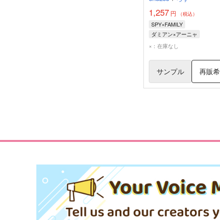
1,257
円
（税込）
SPY×FAMILY
ダミアン×アーニャ
ダミアン・デズモンド
×：在庫なし
アーニャ・フォージャー
サンプル
再販