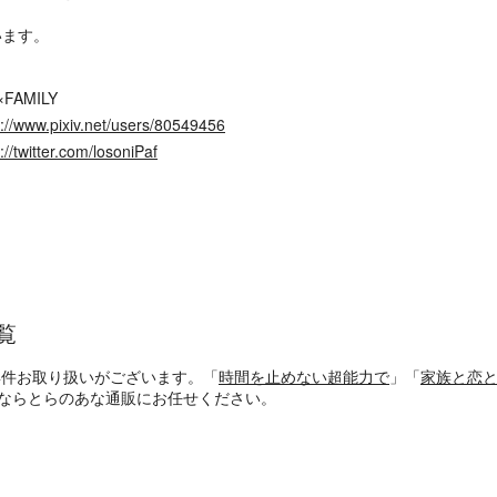
います。
×FAMILY
s://www.pixiv.net/users/80549456
://twitter.com/losoniPaf
覧
4件お取り扱いがございます。「
時間を止めない超能力で
」「
家族と恋
探すならとらのあな通販にお任せください。