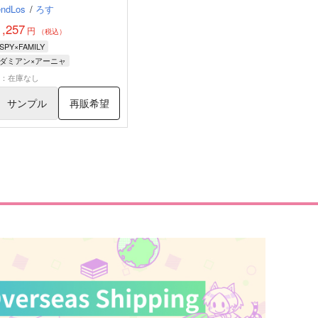
endLos
/
ろす
1,257
円
（税込）
SPY×FAMILY
ダミアン×アーニャ
ダミアン・デズモンド
×：在庫なし
アーニャ・フォージャー
サンプル
再販希望