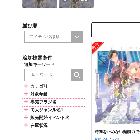
並び順
追加検索条件
追加キーワード
カテゴリ
対象年齢
専売フラグ名
同人ジャンル名1
販売開始イベント名
在庫状況
時間を止めない超能力で
endLos
/
ろす