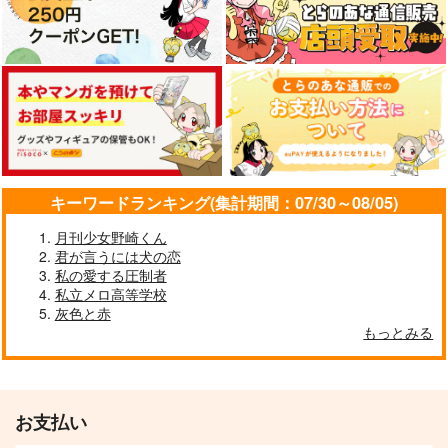
キーワードランキング(集計期間：07/30～08/05)
月刊少女野崎くん
君が言うには犬の恋
私の愛する圧制者
私立メロ高等学校
灰色と赤
もっとみる
お支払い