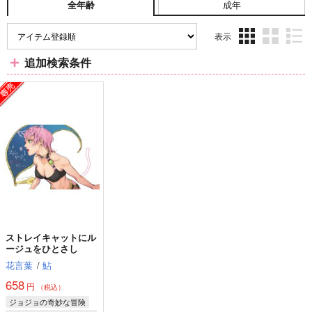
成年
全年齢
表示
3カ
2カ
1カ
追加検索条件
ラ
ラ
ラ
ム
ム
ム
表
表
表
示
示
示
ストレイキャットにル
ージュをひとさし
花言葉
/
鮎
658
円
（税込）
ジョジョの奇妙な冒険