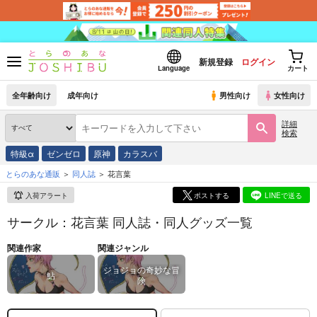
新規登録
ログイン
Language
カート
全年齢向け
成年向け
男性向け
女性向け
詳細
検索
特級α
ゼンゼロ
原神
カラスバ
とらのあな通販
同人誌
花言葉
入荷アラート
ポストする
LINEで送る
サークル：花言葉 同人誌・同人グッズ一覧
関連作家
関連ジャンル
ジョジョの奇妙な冒
鮎
険