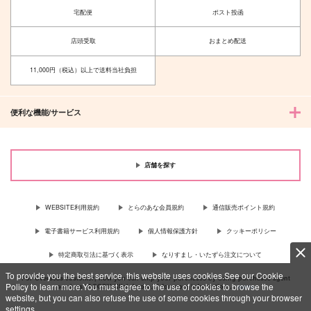
宅配便
ポスト投函
店頭受取
おまとめ配送
11,000円（税込）以上で送料当社負担
便利な機能/サービス
店舗を探す
WEBSITE利用規約
とらのあな会員規約
通信販売ポイント規約
電子書籍サービス利用規約
個人情報保護方針
クッキーポリシー
特定商取引法に基づく表示
なりすまし・いたずら注文について
To provide you the best service, this website uses cookies.See our Cookie
For Overseas customer, now you can ship your purchases by using purchases agent
Policy to learn more.You must agree to the use of cookies to browse the
services “AOCS”! Click {more…} for more information …
more
website, but you can also refuse the use of some cookies through your browser
settings.