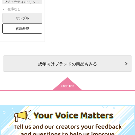
ブチャラティ×トリッシュ
トリッシュ・ウナ
×：在庫なし
ブローノ・ブチャラティ
サンプル
再販希望
成年
向けブランドの商品もみる