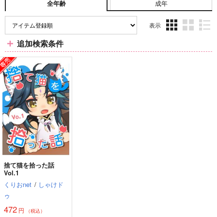
成年
全年齢
表示
3カ
2カ
1カ
追加検索条件
ラ
ラ
ラ
ム
ム
ム
表
表
表
示
示
示
捨て猫を拾った話
Vol.1
くりおnet
/
しゃけド
ゥ
472
円
（税込）