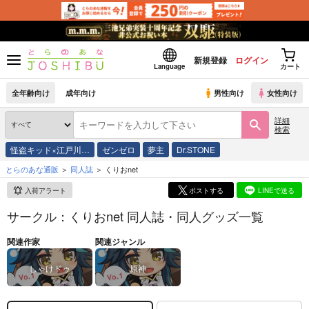
新規登録
ログイン
Language
カート
全年齢向け
成年向け
男性向け
女性向け
詳細
検索
怪盗キッド×江戸川…
ゼンゼロ
夢主
Dr.STONE
とらのあな通販
同人誌
くりおnet
入荷アラート
ポストする
LINEで送る
サークル：くりおnet 同人誌・同人グッズ一覧
関連作家
関連ジャンル
しゃけドゥ
原神