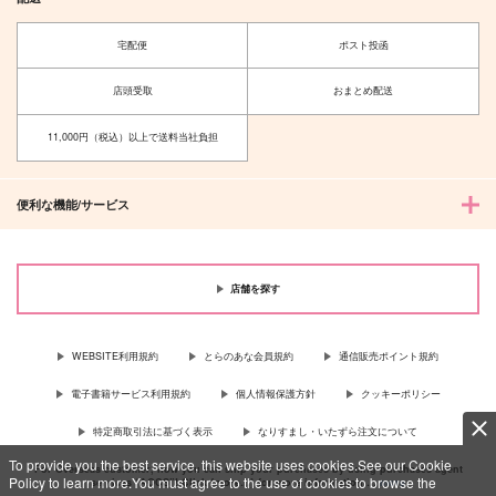
宅配便
ポスト投函
店頭受取
おまとめ配送
11,000円（税込）以上で送料当社負担
便利な機能/サービス
店舗を探す
WEBSITE利用規約
とらのあな会員規約
通信販売ポイント規約
電子書籍サービス利用規約
個人情報保護方針
クッキーポリシー
特定商取引法に基づく表示
なりすまし・いたずら注文について
To provide you the best service, this website uses cookies.See our Cookie
For Overseas customer, now you can ship your purchases by using purchases agent
Policy to learn more.You must agree to the use of cookies to browse the
services “AOCS”! Click {more…} for more information …
more