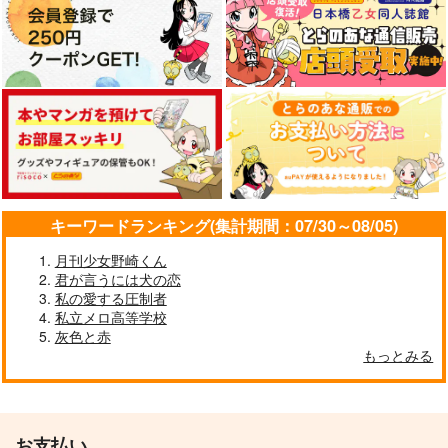
キーワードランキング(集計期間：07/30～08/05)
月刊少女野崎くん
君が言うには犬の恋
私の愛する圧制者
私立メロ高等学校
灰色と赤
もっとみる
お支払い