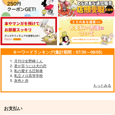
キーワードランキング(集計期間：07/30～08/05)
月刊少女野崎くん
君が言うには犬の恋
私の愛する圧制者
私立メロ高等学校
灰色と赤
もっとみる
お支払い