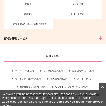
宅配便
ポスト投函
店頭受取
おまとめ配送
11,000円（税込）以上で送料当社負担
便利な機能/サービス
店舗を探す
WEBSITE利用規約
とらのあな会員規約
通信販売ポイント規約
電子書籍サービス利用規約
個人情報保護方針
クッキーポリシー
特定商取引法に基づく表示
なりすまし・いたずら注文について
To provide you the best service, this website uses cookies.See our Cookie
For Overseas customer, now you can ship your purchases by using purchases agent
Policy to learn more.You must agree to the use of cookies to browse the
services “AOCS”! Click {more…} for more information …
more
website, but you can also refuse the use of some cookies through your browser
settings.