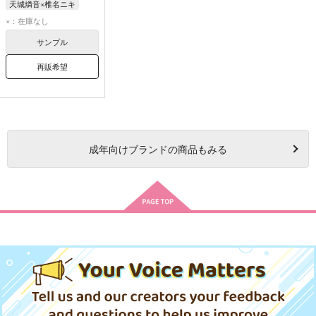
天城燐音×椎名ニキ
天城燐音
椎名ニキ
×：在庫なし
サンプル
再販希望
成年
向けブランドの商品もみる