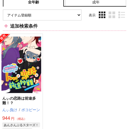
成年
全年齢
表示
3カ
2カ
1カ
追加検索条件
ラ
ラ
ラ
ム
ム
ム
表
表
表
示
示
示
んぃの恋路は前途多
難！？
んぃ負け
/
ポコピーン
944
円
（税込）
あんさんぶるスターズ！