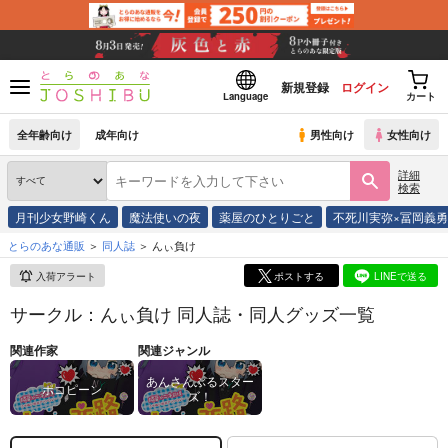
新規登録
ログイン
Language
カート
全年齢向け
成年向け
男性向け
女性向け
詳細
検索
月刊少女野崎くん
魔法使いの夜
薬屋のひとりごと
不死川実弥×冨岡義
とらのあな通販
同人誌
んぃ負け
入荷アラート
ポストする
LINEで送る
サークル：んぃ負け 同人誌・同人グッズ一覧
関連作家
関連ジャンル
あんさんぶるスター
ポコピーン
ズ！