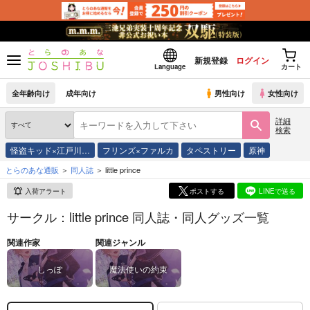
新規登録
ログイン
Language
カート
全年齢向け
成年向け
男性向け
女性向け
詳細
検索
怪盗キッド×江戸川…
フリンズ×ファルカ
タペストリー
原神
とらのあな通販
同人誌
little prince
入荷アラート
ポストする
LINEで送る
サークル：little prince 同人誌・同人グッズ一覧
関連作家
関連ジャンル
しっぽ
魔法使いの約束