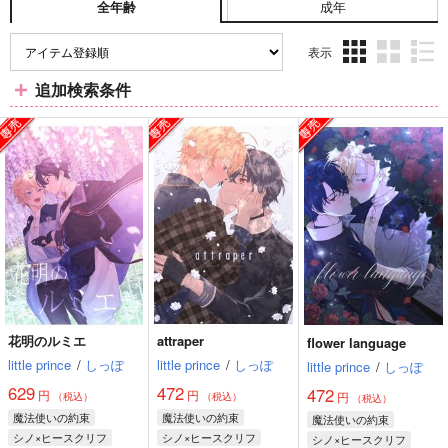
成年
全年齢
表示
3カ
2カ
1カ
追加検索条件
ラ
ラ
ラ
ム
ム
ム
表
表
表
示
示
示
花明のルミエ
attraper
flower language
little prince
/
しっぽ
little prince
/
しっぽ
little prince
/
しっぽ
629
472
472
円
円
円
（税込）
（税込）
（税込）
魔法使いの約束
魔法使いの約束
魔法使いの約束
シノ×ヒースクリフ
シノ×ヒースクリフ
シノ×ヒースクリフ