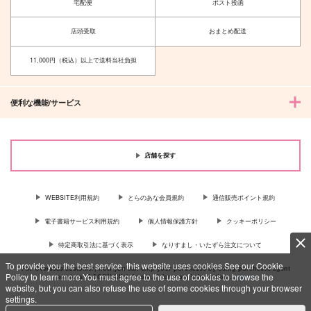
宅配便
ポスト投函
店頭受取
おまとめ配送
11,000円（税込）以上で送料当社負担
便利な機能/サービス
店舗を探す
WEBSITE利用規約
とらのあな会員規約
通信販売ポイント規約
電子書籍サービス利用規約
個人情報保護方針
クッキーポリシー
特定商取引法に基づく表示
なりすまし・いたずら注文について
To provide you the best service, this website uses cookies.See our Cookie
For Overseas customer, now you can ship your purchases by using purchases agent
Policy to learn more.You must agree to the use of cookies to browse the
services “AOCS”! Click {more…} for more information …
more
website, but you can also refuse the use of some cookies through your browser
settings.