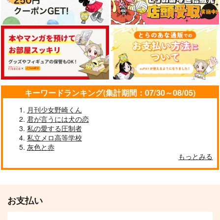
キーワードランキング(集計期間：07/30～08/05)
月刊少女野崎くん
君が言うには犬の恋
私の愛する圧制者
私立メロ高等学校
灰色と赤
もっとみる
お支払い