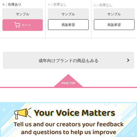
シノ
ヒースクリフ
シノ
ヒースクリフ
シノ
ヒースクリフ
○：在庫あり
×：在庫なし
×：在庫なし
サンプル
サンプル
サンプル
再販希望
再販希望
カート
成年
向けブランドの商品もみる