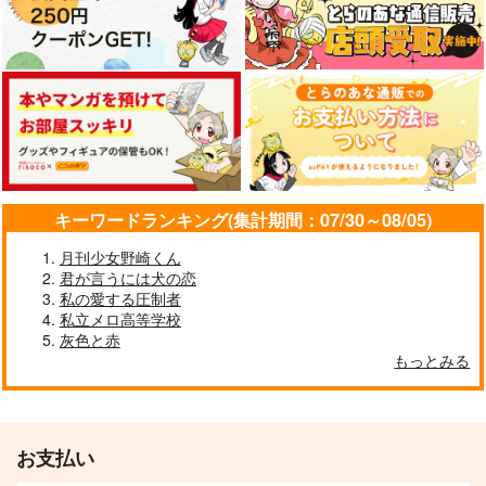
キーワードランキング(集計期間：07/30～08/05)
月刊少女野崎くん
君が言うには犬の恋
私の愛する圧制者
私立メロ高等学校
灰色と赤
もっとみる
お支払い