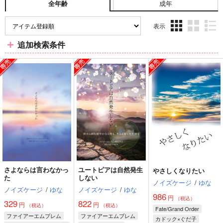
成年
全年齢
表示
3カ
2カ
1カ
追加検索条件
ラ
ラ
ラ
ム
ム
ム
表
表
表
示
示
示
さよならは言わなかっ
ユートピアは自然発生
やさしくなりたい
た
しない
ノイズケージ
/
ゆな
ノイズケージ
/
ゆな
ノイズケージ
/
ゆな
986
円
（税込）
329
822
円
円
（税込）
（税込）
Fate/Grand Order
ファイアーエムブレム
ファイアーエムブレム
カドック×ぐだ子