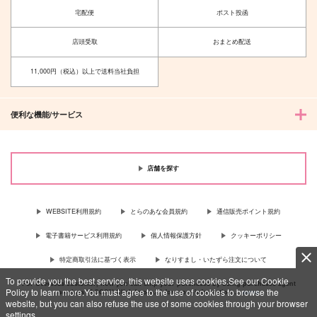
宅配便
ポスト投函
店頭受取
おまとめ配送
11,000円（税込）以上で送料当社負担
便利な機能/サービス
店舗を探す
WEBSITE利用規約
とらのあな会員規約
通信販売ポイント規約
電子書籍サービス利用規約
個人情報保護方針
クッキーポリシー
特定商取引法に基づく表示
なりすまし・いたずら注文について
To provide you the best service, this website uses cookies.See our Cookie
For Overseas customer, now you can ship your purchases by using purchases agent
Policy to learn more.You must agree to the use of cookies to browse the
services “AOCS”! Click {more…} for more information …
more
website, but you can also refuse the use of some cookies through your browser
settings.