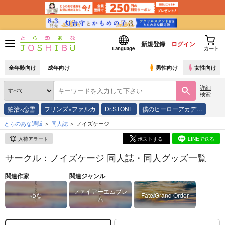
新規登録
ログイン
Language
カート
全年齢向け
成年向け
男性向け
女性向け
詳細
検索
狛治×恋雪
フリンズ×ファルカ
Dr.STONE
僕のヒーローアカデ…
とらのあな通販
同人誌
ノイズケージ
入荷アラート
ポストする
LINEで送る
サークル：ノイズケージ 同人誌・同人グッズ一覧
関連作家
関連ジャンル
ファイアーエムブレ
ゆな
Fate/Grand Order
ム