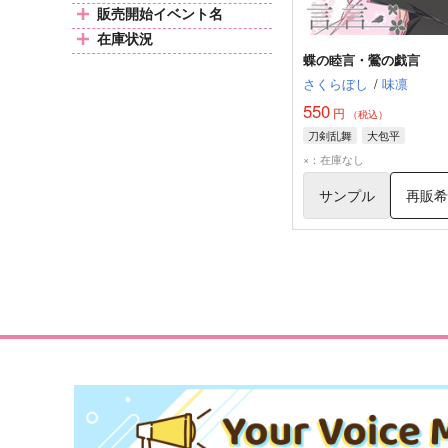
販売開始イベント名
在庫状況
蝶の睦言・鶯の戯言
さくらぼし
/
味凛
550
円
（税込）
刀剣乱舞
大包平
×：在庫なし
サンプル
再販