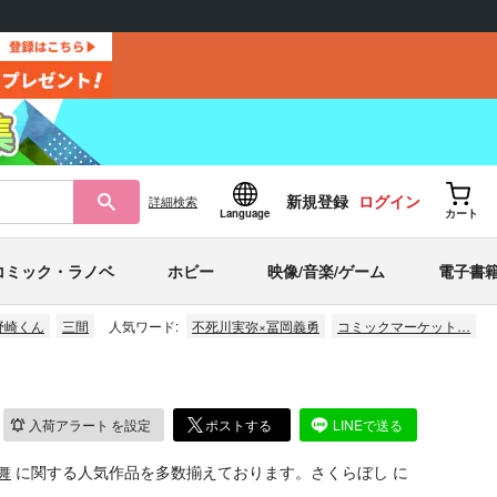
新規登録
ログイン
詳細
検索
Language
カート
コミック・ラノベ
ホビー
映像/音楽/ゲーム
電子書
野崎くん
三間
人気ワード:
不死川実弥×冨岡義勇
コミックマーケット…
入荷アラート
を設定
ポストする
LINEで送る
舞
に関する人気作品を多数揃えております。さくらぼし に