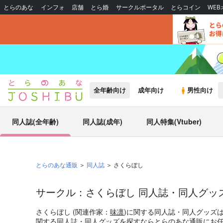
とらのあな
インフォ
店舗
とら婚
サークルポータル
とらコイン
WE
全年齢向け
成年向け
男性向け
同人誌(全年齢)
同人誌(成年)
同人特集(Vtuber)
とらのあな通販
同人誌
さくらぼし
サークル：さくらぼし 同人誌・同人グッ
さくらぼし (関連作家：
味凛
)に関する同人誌・同人グッズ
関する同人誌・同人グッズを探すならとらのあな通販にお