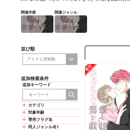
関連作家
関連ジャンル
味凛
刀剣乱舞
並び順
追加検索条件
追加キーワード
カテゴリ
対象年齢
専売フラグ名
同人ジャンル名1