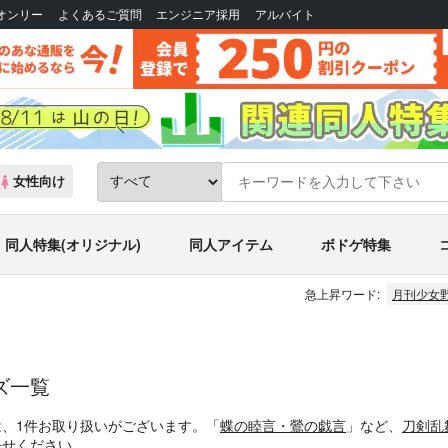
Bオンリー
よくあるご質問
エンジニア採用
アルバイト
女性向け
同人特集(オリジナル)
同人アイテム
ボドゲ特集
急上昇ワード:
月刊少女
ズ一覧
は、1件お取り扱いがございます。「
蝶の睦言・鶯の戯言
」など、
刀剣乱
任せください。