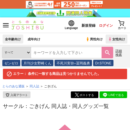
新規登録
ログイン
Language
カート
全年齢向け
成年向け
男性向け
女性向け
詳細
検索
ゼンゼロ
月刊少女野崎くん
不死川実弥×冨岡義勇
Dr.STONE
エラー：
条件に一致する商品は見つかりませんでした。
とらのあな通販
同人誌
ごきげん
入荷アラート
ポストする
LINEで送る
サークル：ごきげん 同人誌・同人グッズ一覧