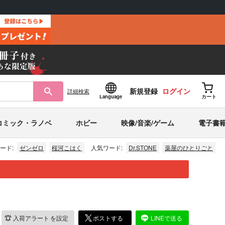
新規登録
ログイン
詳細
検索
Language
カート
コミック・ラノベ
ホビー
映像/音楽/ゲーム
電子書
ード:
ゼンゼロ
桜河こはく
人気ワード:
Dr.STONE
薬屋のひとりごと
入荷アラート
を設定
ポストする
LINEで送る