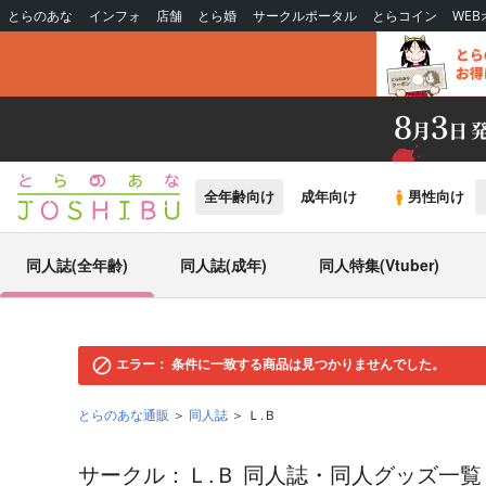
とらのあな
インフォ
店舗
とら婚
サークルポータル
とらコイン
WE
全年齢向け
成年向け
男性向け
同人誌(全年齢)
同人誌(成年)
同人特集(Vtuber)
エラー：
条件に一致する商品は見つかりませんでした。
とらのあな通販
同人誌
Ｌ.Ｂ
サークル：Ｌ.Ｂ 同人誌・同人グッズ一覧