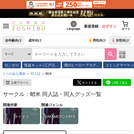
新規登録
ログイン
Language
カート
全年齢向け
成年向け
男性向け
女性向け
詳細
検索
ゼンゼロ
怪盗キッド×江戸川…
僕のヒーローアカデ…
コミックマーケ
とらのあな通販
同人誌
蛸米
入荷アラート
ポストする
LINEで送る
サークル：蛸米 同人誌・同人グッズ一覧
関連作家
関連ジャンル
マイダコ
SAKAMOTO DAYS