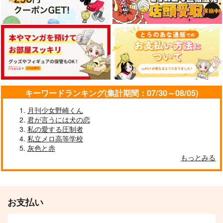
キーワードランキング(集計期間：07/30～08/05)
月刊少女野崎くん
君が言うには犬の恋
私の愛する圧制者
私立メロ高等学校
灰色と赤
もっとみる
お支払い