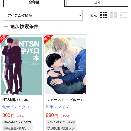
成年
全年齢
表示
3カ
2カ
1カ
追加検索条件
ラ
ラ
ラ
ム
ム
ム
表
表
表
示
示
示
NTSN学パロ本
ファースト・ブルーム
蛸米
/
マイダコ
蛸米
/
マイダコ
300
880
円
円
（税込）
（税込）
SAKAMOTO DAYS
SAKAMOTO DAYS
勢羽夏生×朝倉シン
勢羽夏生×朝倉シン