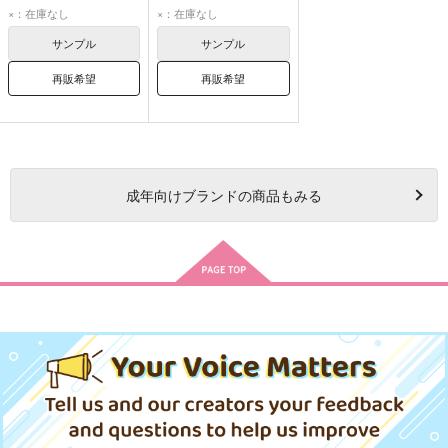
勢羽夏生
朝倉シン
勢羽夏生
朝倉シン
×：在庫なし
×：在庫なし
サンプル
サンプル
再販希望
再販希望
成年
向けブランドの商品もみる