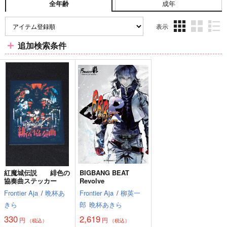
成年
全年齢
表示
3カ
2カ
1カ
追加検索条件
ラ
ラ
ラ
ム
ム
ム
表
表
表
示
示
示
紅魔城伝説 緋色の
BIGBANG BEAT
協奏曲ステッカー
Revolve
Frontier Aja
/
晩杯あ
Frontier Aja
/
柳英一
きら
郎
晩杯あきら
330
2,619
円
円
（税込）
（税込）