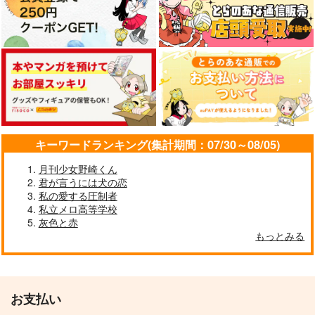
キーワードランキング(集計期間：07/30～08/05)
月刊少女野崎くん
君が言うには犬の恋
私の愛する圧制者
私立メロ高等学校
灰色と赤
もっとみる
お支払い