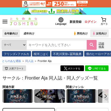
新規登録
ログイン
Language
カート
全年齢向け
成年向け
男性向け
女性向け
詳細
検索
フリンズ×ファルカ
桜河こはく
不死川実弥×冨岡義勇
僕のヒーローアカ
とらのあな通販
同人誌
Frontier Aja
入荷アラート
ポストする
LINEで送る
サークル：Frontier Aja 同人誌・同人グッズ一覧
関連作家
関連ジャンル
晩杯あきら
柳英一郎
東方Project
アリ