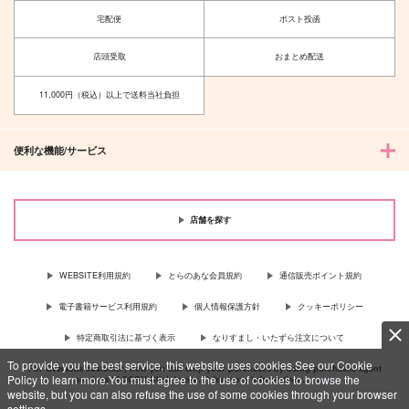
宅配便
ポスト投函
店頭受取
おまとめ配送
11,000円（税込）以上で送料当社負担
便利な機能/サービス
店舗を探す
WEBSITE利用規約
とらのあな会員規約
通信販売ポイント規約
電子書籍サービス利用規約
個人情報保護方針
クッキーポリシー
特定商取引法に基づく表示
なりすまし・いたずら注文について
To provide you the best service, this website uses cookies.See our Cookie
For Overseas customer, now you can ship your purchases by using purchases agent
Policy to learn more.You must agree to the use of cookies to browse the
services “AOCS”! Click {more…} for more information …
more
website, but you can also refuse the use of some cookies through your browser
settings.