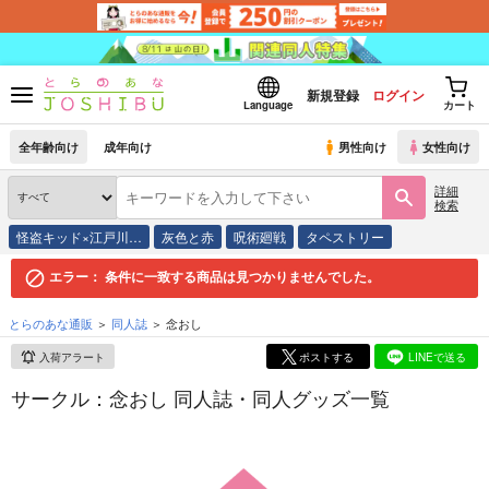
新規登録
ログイン
Language
カート
全年齢向け
成年向け
男性向け
女性向け
詳細
検索
怪盗キッド×江戸川…
灰色と赤
呪術廻戦
タペストリー
エラー：
条件に一致する商品は見つかりませんでした。
とらのあな通販
同人誌
念おし
入荷アラート
ポストする
LINEで送る
サークル：念おし 同人誌・同人グッズ一覧