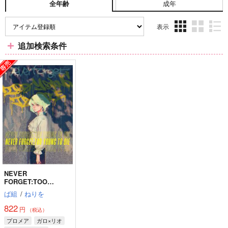
成年
全年齢
表示
3カ
2カ
1カ
追加検索条件
ラ
ラ
ラ
ム
ム
ム
表
表
表
示
示
示
NEVER
FORGET:TOO
YOUNG TO DIE
ば組
/
ねりを
822
円
（税込）
プロメア
ガロ×リオ