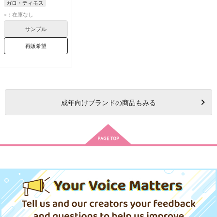
ガロ・ティモス
リオ・フォーティア
×：在庫なし
サンプル
再販希望
成年
向けブランドの商品もみる