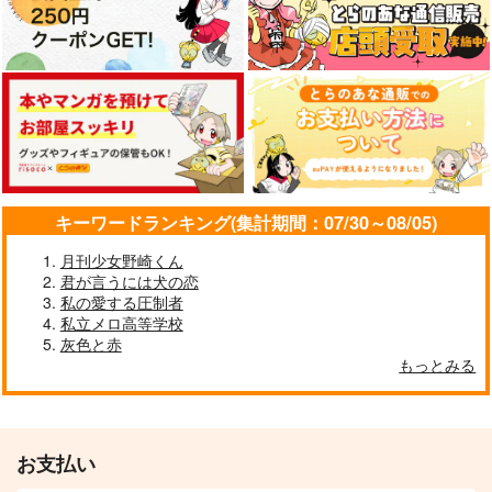
キーワードランキング(集計期間：07/30～08/05)
月刊少女野崎くん
君が言うには犬の恋
私の愛する圧制者
私立メロ高等学校
灰色と赤
もっとみる
お支払い