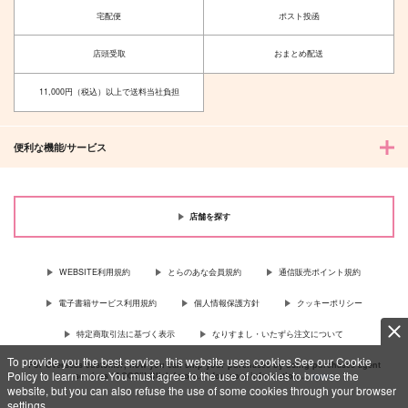
宅配便
ポスト投函
店頭受取
おまとめ配送
11,000円（税込）以上で送料当社負担
便利な機能/サービス
店舗を探す
WEBSITE利用規約
とらのあな会員規約
通信販売ポイント規約
電子書籍サービス利用規約
個人情報保護方針
クッキーポリシー
特定商取引法に基づく表示
なりすまし・いたずら注文について
To provide you the best service, this website uses cookies.See our Cookie
For Overseas customer, now you can ship your purchases by using purchases agent
Policy to learn more.You must agree to the use of cookies to browse the
services “AOCS”! Click {more…} for more information …
more
website, but you can also refuse the use of some cookies through your browser
settings.