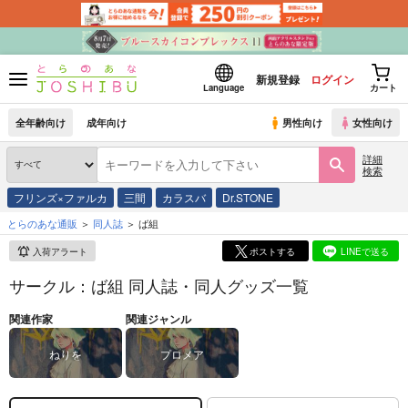
新規登録
ログイン
Language
カート
全年齢向け
成年向け
男性向け
女性向け
詳細
検索
フリンズ×ファルカ
三間
カラスバ
Dr.STONE
とらのあな通販
同人誌
ば組
入荷アラート
ポストする
LINEで送る
サークル：ば組 同人誌・同人グッズ一覧
関連作家
関連ジャンル
ねりを
プロメア