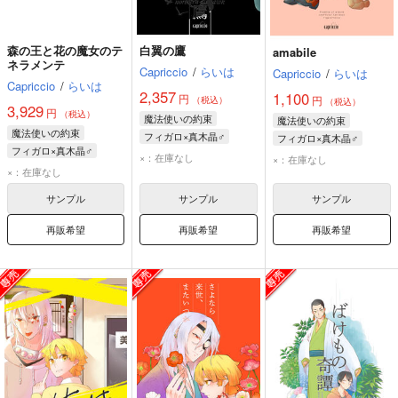
森の王と花の魔女のテ
白翼の鷹
amabile
ネラメンテ
Capriccio
/
らいは
Capriccio
/
らいは
Capriccio
/
らいは
2,357
1,100
円
円
（税込）
（税込）
3,929
円
（税込）
魔法使いの約束
魔法使いの約束
魔法使いの約束
フィガロ×真木晶♂
フィガロ×真木晶♂
フィガロ×真木晶♂
フィガロ
真木晶♂
フィガロ
真木晶♂
×：在庫なし
×：在庫なし
フィガロ
真木晶♂
×：在庫なし
サンプル
サンプル
サンプル
再販希望
再販希望
再販希望