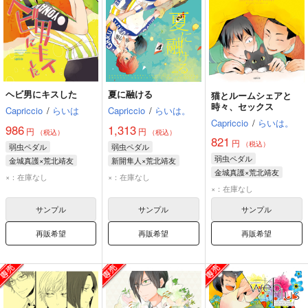
ヘビ男にキスした
夏に融ける
猫とルームシェアと
時々、セックス
Capriccio
/
らいは
Capriccio
/
らいは。
Capriccio
/
らいは。
986
1,313
円
円
（税込）
（税込）
821
円
（税込）
弱虫ペダル
弱虫ペダル
弱虫ペダル
金城真護×荒北靖友
新開隼人×荒北靖友
金城真護×荒北靖友
荒北靖友
金城真護
荒北靖友
新開隼人
×：在庫なし
×：在庫なし
金城真護
荒北靖友
×：在庫なし
サンプル
サンプル
サンプル
再販希望
再販希望
再販希望