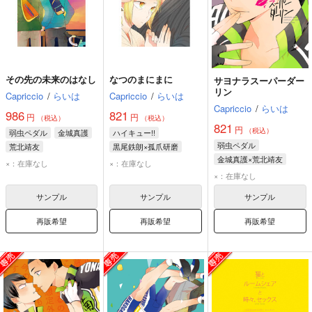
その先の未来のはなし
なつのまにまに
サヨナラスーパーダー
リン
Capriccio
/
らいは
Capriccio
/
らいは
Capriccio
/
らいは
986
821
円
円
（税込）
（税込）
821
円
（税込）
弱虫ペダル
金城真護
ハイキュー!!
弱虫ペダル
荒北靖友
黒尾鉄朗×孤爪研磨
金城真護×荒北靖友
黒尾鉄朗
孤爪研磨
×：在庫なし
×：在庫なし
荒北靖友
金城真護
×：在庫なし
サンプル
サンプル
サンプル
再販希望
再販希望
再販希望