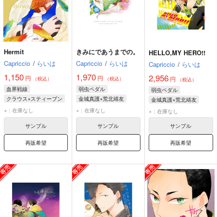
Hermit
きみにであうまでの。
HELLO,MY HERO!!
Capriccio
/
らいは
Capriccio
/
らいは
Capriccio
/
らいは
1,150
1,970
2,956
円
円
円
（税込）
（税込）
（税込）
血界戦線
弱虫ペダル
弱虫ペダル
クラウス×スティーブン
金城真護×荒北靖友
金城真護×荒北靖友
クラウス・V・ラインヘルツ
荒北靖友
金城真護
金城真護
荒北靖友
×：在庫なし
×：在庫なし
×：在庫なし
スティーブン・A・スターフェイズ
新開隼人
サンプル
サンプル
サンプル
再販希望
再販希望
再販希望