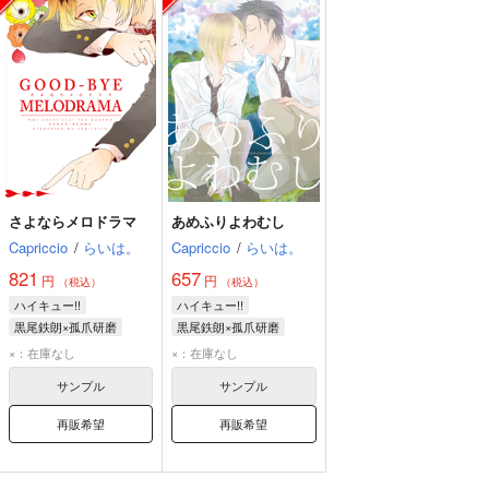
さよならメロドラマ
あめふりよわむし
Capriccio
/
らいは。
Capriccio
/
らいは。
821
657
円
円
（税込）
（税込）
ハイキュー!!
ハイキュー!!
黒尾鉄朗×孤爪研磨
黒尾鉄朗×孤爪研磨
黒尾鉄朗
孤爪研磨
黒尾鉄朗
孤爪研磨
×：在庫なし
×：在庫なし
サンプル
サンプル
再販希望
再販希望