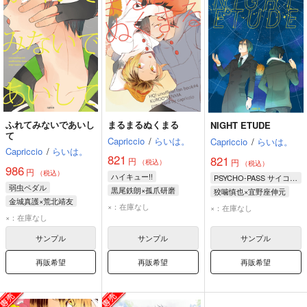
ふれてみないであいし
まるまるぬくまる
NIGHT ETUDE
て
Capriccio
/
らいは。
Capriccio
/
らいは。
Capriccio
/
らいは。
821
821
円
円
（税込）
（税込）
986
円
（税込）
ハイキュー!!
PSYCHO-PASS サイコパス
弱虫ペダル
黒尾鉄朗×孤爪研磨
狡噛慎也×宜野座伸元
金城真護×荒北靖友
黒尾鉄朗
孤爪研磨
狡噛慎也
宜野座伸元
×：在庫なし
×：在庫なし
金城真護
荒北靖友
×：在庫なし
縢秀星
サンプル
サンプル
サンプル
再販希望
再販希望
再販希望