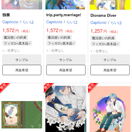
独奏
trip,party,marriage!
Diorama Diver
Capriccio
/
らいは
Capriccio
/
らいは
Capriccio
/
らいは
1,572
1,572
1,257
円
円
円
（税込）
（税込）
（税込）
魔法使いの約束
魔法使いの約束
魔法使いの約束
フィガロ×真木晶♂
フィガロ×真木晶♂
フィガロ×真木晶♂
フィガロ
真木晶♂
フィガロ
真木晶♂
フィガロ
真木晶♂
×：在庫なし
×：在庫なし
×：在庫なし
サンプル
サンプル
サンプル
再販希望
再販希望
再販希望