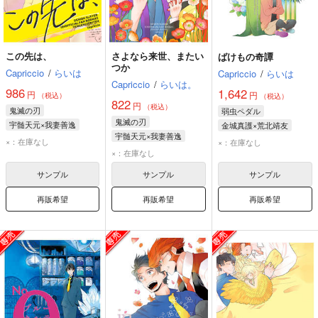
この先は、
さよなら来世、またい
ばけもの奇譚
つか
Capriccio
/
らいは
Capriccio
/
らいは
Capriccio
/
らいは。
986
1,642
円
円
（税込）
（税込）
822
円
（税込）
鬼滅の刃
弱虫ペダル
鬼滅の刃
宇髄天元×我妻善逸
金城真護×荒北靖友
宇髄天元×我妻善逸
宇髄天元
我妻善逸
金城真護
荒北靖友
×：在庫なし
×：在庫なし
宇髄天元
我妻善逸
×：在庫なし
サンプル
サンプル
サンプル
再販希望
再販希望
再販希望