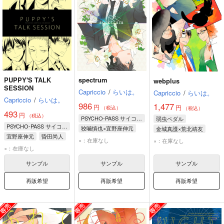
PUPPY'S TALK
spectrum
webplus
SESSION
Capriccio
/
らいは。
Capriccio
/
らいは。
Capriccio
/
らいは。
986
1,477
円
円
（税込）
（税込）
493
円
（税込）
PSYCHO-PASS サイコパス
弱虫ペダル
PSYCHO-PASS サイコパス
狡噛慎也×宜野座伸元
金城真護×荒北靖友
宜野座伸元
昏田尚人
狡噛慎也
宜野座伸元
金城真護
荒北靖友
×：在庫なし
×：在庫なし
佐々山光留
×：在庫なし
サンプル
サンプル
サンプル
再販希望
再販希望
再販希望