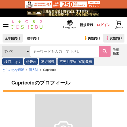
新規登録
ログイン
Language
カート
全年齢向け
成年向け
男性向け
女性向け
詳細
検索
桜河こはく
特級α
呪術廻戦
不死川実弥×冨岡義勇
とらのあな通販
同人誌
Capriccio
Capriccioのプロフィール