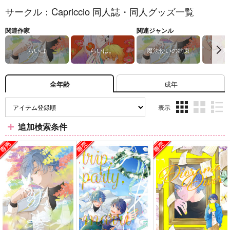
サークル：Capriccio 同人誌・同人グッズ一覧
関連作家
関連ジャンル
らいは
らいは。
魔法使いの約束
鬼
成年
全年齢
表示
3カ
2カ
1カ
追加検索条件
ラ
ラ
ラ
ム
ム
ム
表
表
表
示
示
示