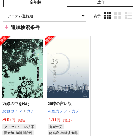
成年
全年齢
表示
3カ
2カ
1カ
追加検索条件
ラ
ラ
ラ
ム
ム
ム
表
表
表
示
示
示
万緑の中をゆけ
25時の言い訳
灰色カノン
/
カノ
灰色カノン
/
カノ
800
770
円
円
（税込）
（税込）
ダイヤモンドの功罪
鬼滅の刃
園大和×綾瀬川次郎
猗窩座×煉獄杏寿郎