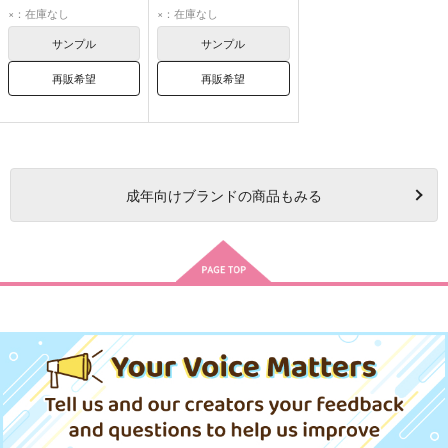
園大和
綾瀬川次郎
猗窩座
煉獄杏寿郎
×：在庫なし
×：在庫なし
サンプル
サンプル
再販希望
再販希望
成年
向けブランドの商品もみる