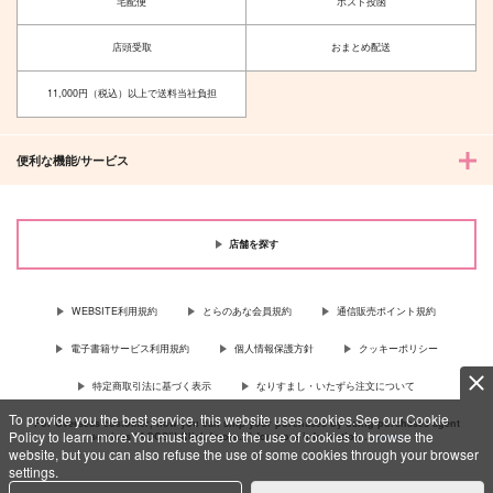
宅配便
ポスト投函
店頭受取
おまとめ配送
11,000円（税込）以上で送料当社負担
便利な機能/サービス
店舗を探す
WEBSITE利用規約
とらのあな会員規約
通信販売ポイント規約
電子書籍サービス利用規約
個人情報保護方針
クッキーポリシー
特定商取引法に基づく表示
なりすまし・いたずら注文について
To provide you the best service, this website uses cookies.See our Cookie
For Overseas customer, now you can ship your purchases by using purchases agent
Policy to learn more.You must agree to the use of cookies to browse the
services “AOCS”! Click {more…} for more information …
more
website, but you can also refuse the use of some cookies through your browser
settings.