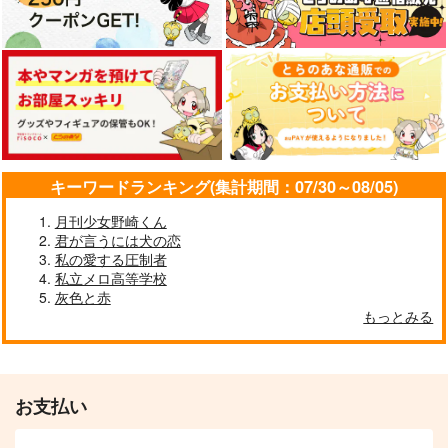
キーワードランキング(集計期間：07/30～08/05)
月刊少女野崎くん
君が言うには犬の恋
私の愛する圧制者
私立メロ高等学校
灰色と赤
もっとみる
お支払い