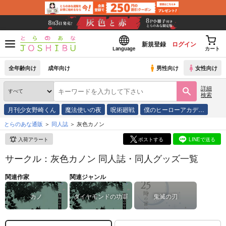
新規登録
ログイン
Language
カート
全年齢向け
成年向け
男性向け
女性向け
詳細
検索
月刊少女野崎くん
魔法使いの夜
呪術廻戦
僕のヒーローアカデ…
とらのあな通販
同人誌
灰色カノン
入荷アラート
ポストする
LINEで送る
サークル：灰色カノン 同人誌・同人グッズ一覧
関連作家
関連ジャンル
カノ
ダイヤモンドの功罪
鬼滅の刃