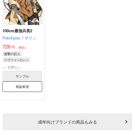
100cm最強兵長2
PokiXprez
/
ザイン
726
円
（税込）
進撃の巨人
リヴァイ×エレン
リヴァイ
×：在庫なし
エレン・イェーガー
サンプル
再販希望
成年
向けブランドの商品もみる