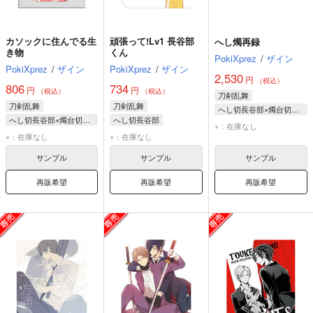
カソックに住んでる生
頑張って!Lv1 長谷部
へし燭再録
き物
くん
PokiXprez
/
ザイン
PokiXprez
/
ザイン
PokiXprez
/
ザイン
2,530
円
（税込）
806
734
円
円
（税込）
（税込）
刀剣乱舞
刀剣乱舞
刀剣乱舞
へし切長谷部×燭台切光忠
へし切長谷部×燭台切光忠
へし切長谷部
へし切長谷部
×：在庫なし
へし切長谷部
燭台切光忠
×：在庫なし
×：在庫なし
燭台切光忠
燭台切光忠
サンプル
サンプル
サンプル
再販希望
再販希望
再販希望