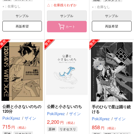
△：在庫残りわずか
×：在庫なし
×：在庫なし
サンプル
サンプル
サンプル
再販希望
再販希望
カート
公爵と小さないのちの
公爵と小さないのち
手のひらで星は踊り続
120分
ける
PokiXprez
/
ザイン
PokiXprez
/
ザイン
PokiXprez
/
ザイン
2,200
円
（税込）
715
858
円
円
（税込）
（税込）
原神
リオセスリ
原神
リオセスリ