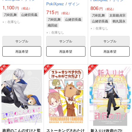
PokiXprez
/
ザイン
1,100
806
円
円
（税込）
（税込）
715
円
（税込）
刀剣乱舞
山姥切長義
刀剣乱舞
太鼓鐘貞宗
刀剣乱舞
山姥切長義
山姥切長義
鶴丸国永
×：在庫なし
織田組
×：在庫なし
×：在庫なし
サンプル
サンプル
サンプル
再販希望
再販希望
再販希望
政府のこんのすけと監
ストーキングされたけ
新入りは政府の刀!