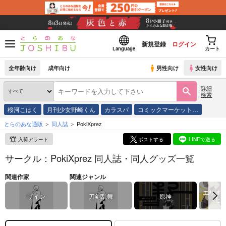
新規登録
ログイン
Language
カート
全年齢向け
成年向け
男性向け
女性向け
詳細
検索
桜河こはく
月刊少女野崎くん
カラスバ
コミックマーケット…
とらのあな通販
同人誌
PokiXprez
入荷アラート
ポストする
LINEで送る
サークル：PokiXprez 同人誌・同人グッズ一覧
関連作家
関連ジャンル
エリオ
ザイン
刀剣乱舞
原神
ヒ