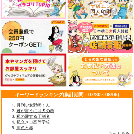
キーワードランキング(集計期間：07/30～08/05)
月刊少女野崎くん
君が言うには犬の恋
私の愛する圧制者
私立メロ高等学校
灰色と赤
もっとみる