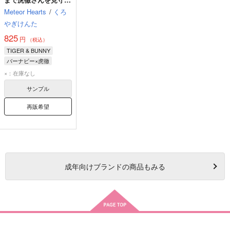
漫画総集編
Meteor Hearts
/
くろ
やぎけんた
825
円
（税込）
TIGER & BUNNY
バーナビー×虎徹
鏑木・T・虎徹
×：在庫なし
サンプル
再販希望
成年
向けブランドの商品もみる