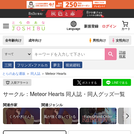
新規登録
ログイン
Language
カート
全年齢向け
成年向け
男性向け
女性向け
詳細
検索
三間
フリンズ×ファルカ
夢主
呪術廻戦
とらのあな通販
同人誌
Meteor Hearts
入荷アラート
ポストする
LINEで送る
サークル：Meteor Hearts 同人誌・同人グッズ一覧
関連作家
関連ジャンル
くろやぎけんた
風が強く吹いている
Fate/Grand Order
TIGER