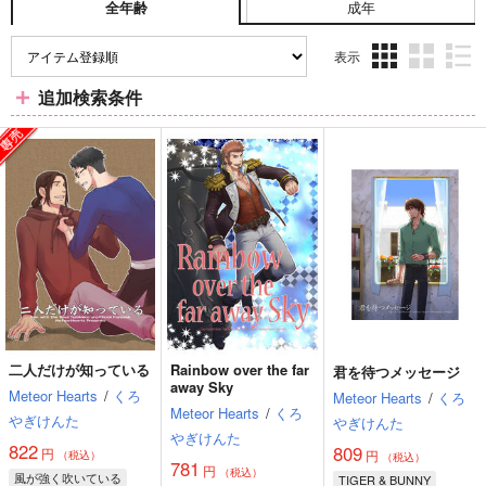
成年
全年齢
表示
3カ
2カ
1カ
追加検索条件
ラ
ラ
ラ
ム
ム
ム
表
表
表
示
示
示
二人だけが知っている
Rainbow over the far
君を待つメッセージ
away Sky
Meteor Hearts
/
くろ
Meteor Hearts
/
くろ
Meteor Hearts
/
くろ
やぎけんた
やぎけんた
やぎけんた
822
809
円
円
（税込）
（税込）
781
円
（税込）
風が強く吹いている
TIGER & BUNNY