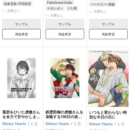
Fate/Grand Order
岩倉雪彦×平田彰宏
バーナビー×虎徹
ナポレオン
ぐだ男
平田彰宏
岩倉雪彦
バーナビー・ブルックスJr.
×：在庫なし
×：在庫なし
×：在庫なし
鏑木・T・虎徹
サンプル
サンプル
サンプル
再販希望
再販希望
再販希望
風邪をひいた虎徹さん
鉄壁防御の虎徹さんを
いつもと変わらない特
を全力で甘やかしま
攻略する100日の攻防
別な今日の日に
す。
前編
Meteor Hearts
/
くろ
Meteor Hearts
/
くろ
Meteor Hearts
/
くろ