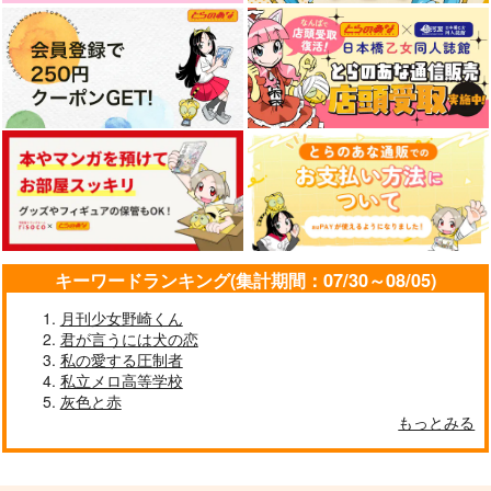
キーワードランキング(集計期間：07/30～08/05)
月刊少女野崎くん
君が言うには犬の恋
私の愛する圧制者
私立メロ高等学校
灰色と赤
もっとみる