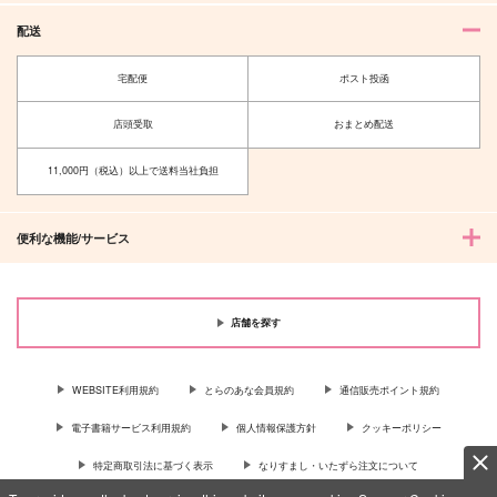
配送
宅配便
ポスト投函
店頭受取
おまとめ配送
11,000円（税込）以上で送料当社負担
便利な機能/サービス
店舗を探す
WEBSITE利用規約
とらのあな会員規約
通信販売ポイント規約
電子書籍サービス利用規約
個人情報保護方針
クッキーポリシー
特定商取引法に基づく表示
なりすまし・いたずら注文について