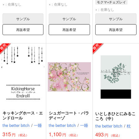
モクマ×チェズレイ
凪誠士郎
御影玲王
凪誠士郎
御影玲王
×：在庫なし
×：在庫なし
モクマ・エンドウ
×：在庫なし
チェズレイ・ニコルズ
サンプル
サンプル
サンプル
再販希望
再販希望
再販希望
キッキングホース・エ
シュガーコート・パラ
いとしきひとにみるこ
ンドロール
ディーゾ
ころ（中）
the better bitch
/
一睡
the better bitch
/
一睡
the better bitch
/
枕
315
1,100
493
円
円
円
（税込）
（税込）
（税込）