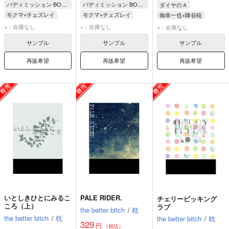
バディミッション BOND
バディミッション BOND
ダイヤのＡ
モクマ×チェズレイ
モクマ×チェズレイ
御幸一也×降谷暁
モクマ・エンドウ
モクマ・エンドウ
御幸一也
降谷暁
×：在庫なし
×：在庫なし
×：在庫なし
チェズレイ・ニコルズ
チェズレイ・ニコルズ
サンプル
サンプル
サンプル
再販希望
再販希望
再販希望
いとしきひとにみるこ
PALE RIDER.
チェリーピッキング
ころ（上）
ラブ
the better bitch
/
枕
the better bitch
/
枕
the better bitch
/
枕
329
円
（税込）