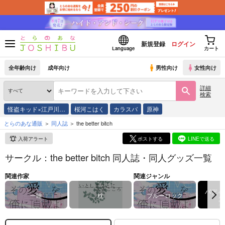
新規登録
ログイン
Language
カート
全年齢向け
成年向け
男性向け
女性向け
詳細
検索
怪盗キッド×江戸川…
桜河こはく
カラスバ
原神
とらのあな通販
同人誌
the better bitch
入荷アラート
ポストする
LINEで送る
サークル：the better bitch 同人誌・同人グッズ一覧
関連作家
関連ジャンル
バディ
一睡
枕
ブルーロック
B