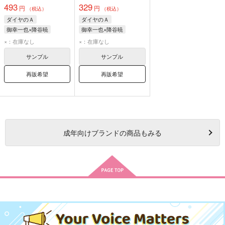
493
329
円
円
（税込）
（税込）
ダイヤのＡ
ダイヤのＡ
御幸一也×降谷暁
御幸一也×降谷暁
御幸一也
降谷暁
御幸一也
降谷暁
×：在庫なし
×：在庫なし
サンプル
サンプル
再販希望
再販希望
成年
向けブランドの商品もみる