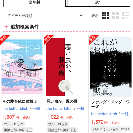
成年
全年齢
表示
3カ
2カ
1カ
追加検索条件
ラ
ラ
ラ
ム
ム
ム
表
表
表
示
示
示
その愛を俺に頂戴よ
悪い虫か、豚の骨
ファンダ・メンダ・ワ
ーズ
the better bitch
/
一睡
the better bitch
/
一睡
the better bitch
/
一睡
1,887
1,022
円
円
（税込）
（税込）
1,572
円
（税込）
ブルーロック
ブルーロック
バディミッション BOND
凪誠士郎×御影玲王
凪誠士郎×御影玲王