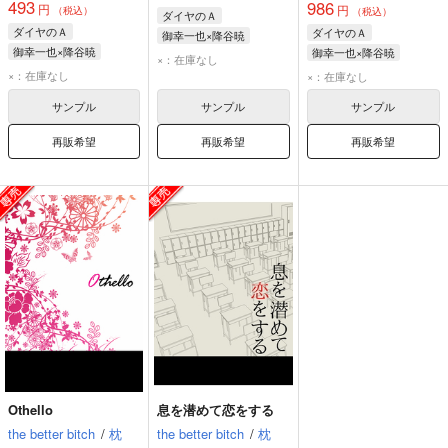
493
986
円
円
（税込）
（税込）
ダイヤのＡ
ダイヤのＡ
ダイヤのＡ
御幸一也×降谷暁
御幸一也×降谷暁
御幸一也×降谷暁
御幸一也
降谷暁
×：在庫なし
御幸一也
降谷暁
御幸一也
降谷暁
×：在庫なし
×：在庫なし
サンプル
サンプル
サンプル
再販希望
再販希望
再販希望
Othello
息を潜めて恋をする
the better bitch
/
枕
the better bitch
/
枕