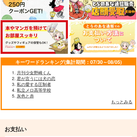
キーワードランキング(集計期間：07/30～08/05)
月刊少女野崎くん
君が言うには犬の恋
私の愛する圧制者
私立メロ高等学校
灰色と赤
もっとみる
お支払い