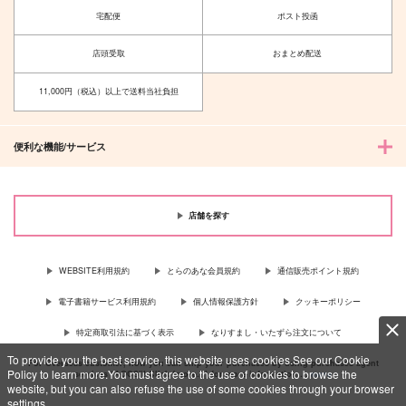
宅配便
ポスト投函
店頭受取
おまとめ配送
11,000円（税込）以上で送料当社負担
便利な機能/サービス
店舗を探す
WEBSITE利用規約
とらのあな会員規約
通信販売ポイント規約
電子書籍サービス利用規約
個人情報保護方針
クッキーポリシー
特定商取引法に基づく表示
なりすまし・いたずら注文について
To provide you the best service, this website uses cookies.See our Cookie
For Overseas customer, now you can ship your purchases by using purchases agent
Policy to learn more.You must agree to the use of cookies to browse the
services “AOCS”! Click {more…} for more information …
more
website, but you can also refuse the use of some cookies through your browser
settings.