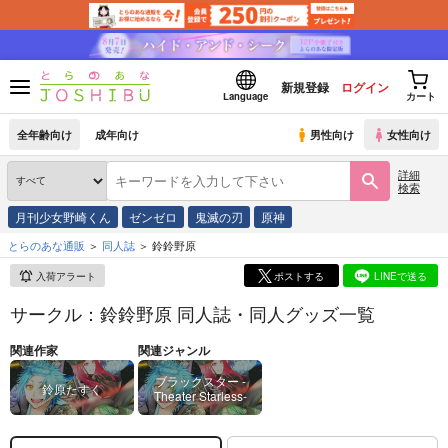
新規登録
ログイン
Language
カート
全年齢向け
成年向け
男性向け
女性向け
詳細
検索
月刊少女野崎くん
ゼンゼロ
鬼滅の刃
原神
とらのあな通販
同人誌
鈴鈴野原
入荷アラート
ポストする
LINEで送る
サークル：鈴鈴野原 同人誌・同人グッズ一覧
関連作家
関連ジャンル
ブラックスター -
鈴原たすく
Theater Starless-