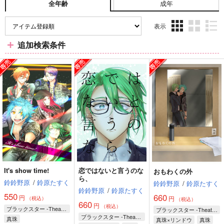
成年
全年齢
表示
3カ
2カ
1カ
追加検索条件
ラ
ラ
ラ
ム
ム
ム
表
表
表
示
示
示
It's show time!
恋ではないと言うのな
おもわくの外
ら、
鈴鈴野原
/
鈴原たすく
鈴鈴野原
/
鈴原たすく
鈴鈴野原
/
鈴原たすく
550
660
円
円
（税込）
（税込）
660
円
（税込）
ブラックスター -Theater Starless-
ブラックスター -Theater Starless-
ブラックスター -Theater Starless-
真珠
真珠×リンドウ
真珠