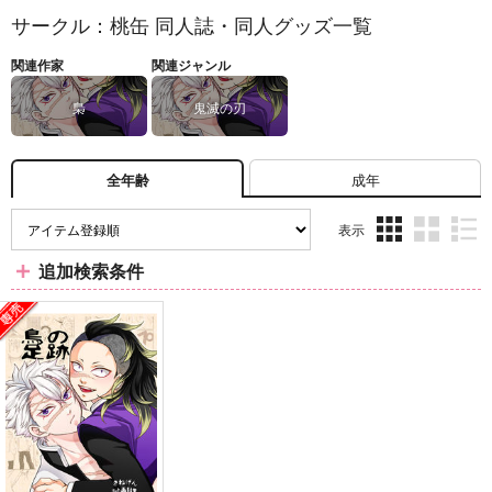
サークル：桃缶 同人誌・同人グッズ一覧
関連作家
関連ジャンル
梟
鬼滅の刃
成年
全年齢
表示
3カ
2カ
1カ
追加検索条件
ラ
ラ
ラ
ム
ム
ム
表
表
表
示
示
示