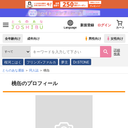
新規登録
ログイン
Language
カート
全年齢向け
成年向け
男性向け
女性向け
詳細
検索
桜河こはく
フリンズ×ファルカ
夢主
Dr.STONE
とらのあな通販
同人誌
桃缶
桃缶のプロフィール