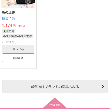
鳥の足跡
桃缶
/
梟
1,174
円
（税込）
鬼滅の刃
不死川実弥×不死川玄弥
不死川玄弥
×：在庫なし
不死川実弥
サンプル
再販希望
成年
向けブランドの商品もみる