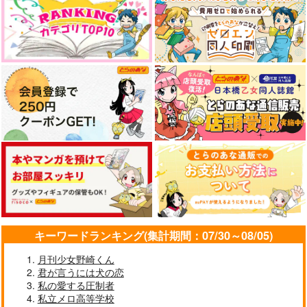
キーワードランキング(集計期間：07/30～08/05)
月刊少女野崎くん
君が言うには犬の恋
私の愛する圧制者
私立メロ高等学校