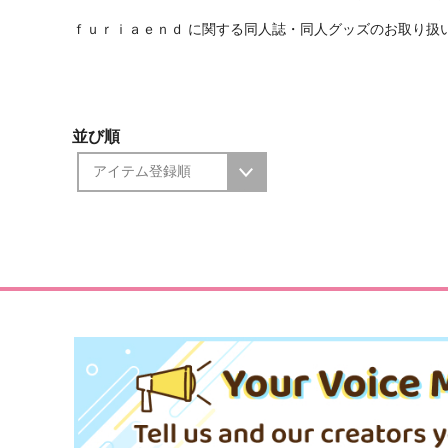
ｆｕｒｉａｅｎｄ に関する同人誌・同人グッズのお取り扱
並び順