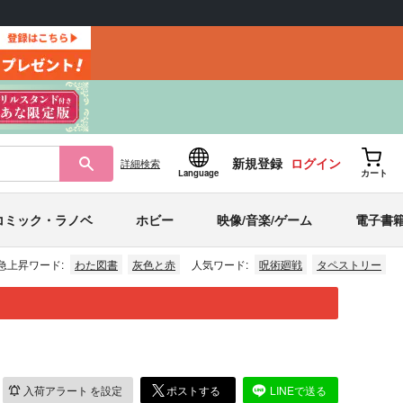
新規登録
ログイン
詳細
検索
Language
カート
コミック・ラノベ
ホビー
映像/音楽/ゲーム
電子書
急上昇ワード:
わた図書
灰色と赤
人気ワード:
呪術廻戦
タペストリー
入荷アラート
を設定
ポストする
LINEで送る