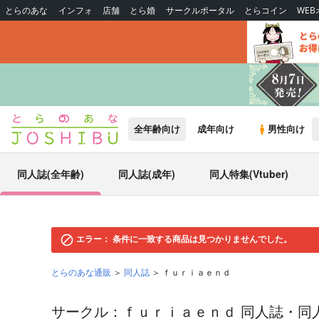
とらのあな
インフォ
店舗
とら婚
サークルポータル
とらコイン
WE
全年齢向け
成年向け
男性向け
同人誌(全年齢)
同人誌(成年)
同人特集(Vtuber)
エラー：
条件に一致する商品は見つかりませんでした。
とらのあな通販
同人誌
ｆｕｒｉａｅｎｄ
サークル：ｆｕｒｉａｅｎｄ 同人誌・同