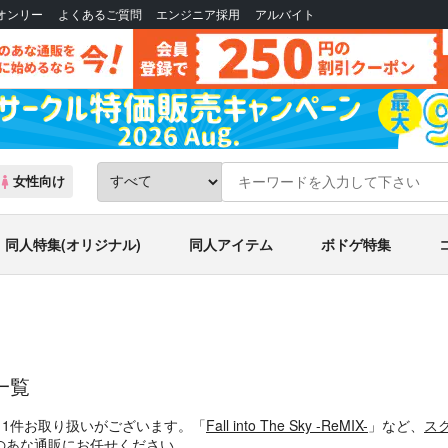
Bオンリー
よくあるご質問
エンジニア採用
アルバイト
女性向け
同人特集(オリジナル)
同人アイテム
ボドゲ特集
一覧
、1件お取り扱いがございます。「
Fall into The Sky -ReMIX-
」など、
ス
のあな通販にお任せください。