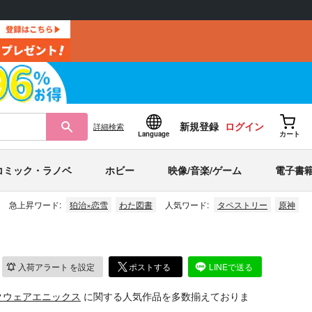
新規登録
ログイン
詳細
検索
Language
カート
コミック・ラノベ
ホビー
映像/音楽/ゲーム
電子書
急上昇ワード:
狛治×恋雪
わた図書
人気ワード:
タペストリー
原神
入荷アラート
を設定
ポストする
LINEで送る
クウェアエニックス
に関する人気作品を多数揃えておりま