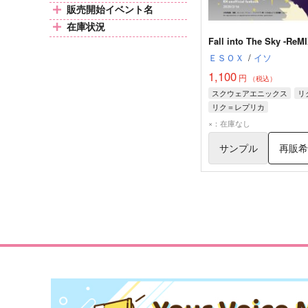
販売開始イベント名
在庫状況
Fall into The Sky -ReMI
ＥＳＯＸ
/
イソ
1,100
円
（税込）
スクウェアエニックス
リ
リク＝レプリカ
×：在庫なし
サンプル
再販