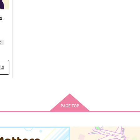
X-
ク
希望