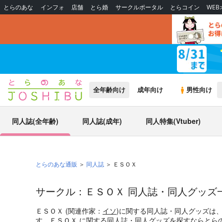
とらのあな
インフォ
店舗
とら婚
サークルポータル
とらコイン
WE
全年齢向け
成年向け
男性向け
同人誌(全年齢)
同人誌(成年)
同人特集(Vtuber)
とらのあな通販
同人誌
ＥＳＯＸ
サークル：ＥＳＯＸ 同人誌・同人グッズ
ＥＳＯＸ (関連作家：
イソ
)に関する同人誌・同人グッズは
す。ＥＳＯＸ に関する同人誌・同人グッズを探すならとら