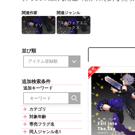
関連作家
関連ジャンル
スクウェアエニ
イソ
ックス
並び順
追加検索条件
追加キーワード
カテゴリ
対象年齢
専売フラグ名
同人ジャンル名1