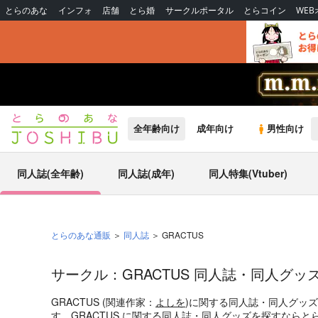
とらのあな
インフォ
店舗
とら婚
サークルポータル
とらコイン
WE
全年齢向け
成年向け
男性向け
同人誌(全年齢)
同人誌(成年)
同人特集(Vtuber)
とらのあな通販
同人誌
GRACTUS
サークル：GRACTUS 同人誌・同人グッ
GRACTUS (関連作家：
よしを
)に関する同人誌・同人グッ
す。GRACTUS に関する同人誌・同人グッズを探すなら