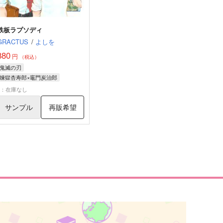
鉄板ラプソディ
GRACTUS
/
よしを
880
円
（税込）
鬼滅の刃
煉獄杏寿郎×竈門炭治郎
煉獄杏寿郎
竈門炭治郎
×：在庫なし
サンプル
再販希望