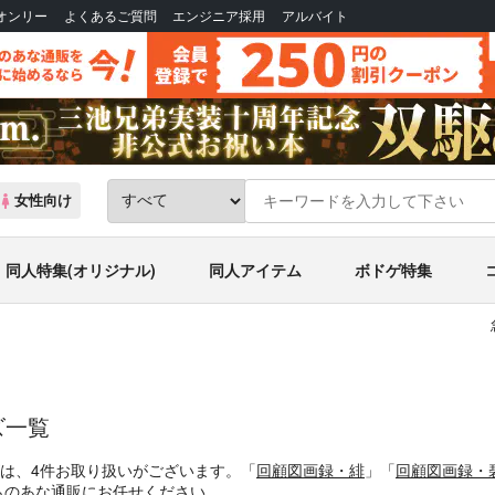
Bオンリー
よくあるご質問
エンジニア採用
アルバイト
女性向け
同人特集(オリジナル)
同人アイテム
ボドゲ特集
ズ一覧
ズは、4件お取り扱いがございます。「
回顧図画録・緋
」「
回顧図画録・
とらのあな通販にお任せください。