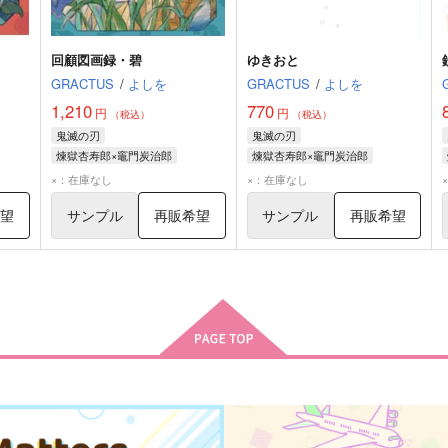
回顧図画録・碧
ゆきおと
GRACTUS
/
よしを
GRACTUS
/
よしを
1,210
770
円
円
（税込）
（税込）
鬼滅の刃
鬼滅の刃
煉獄杏寿郎×竈門炭治郎
煉獄杏寿郎×竈門炭治郎
煉獄杏寿郎
竈門炭治郎
煉獄杏寿郎
竈門炭治郎
×：在庫なし
×：在庫なし
希望
サンプル
再販希望
サンプル
再販希望