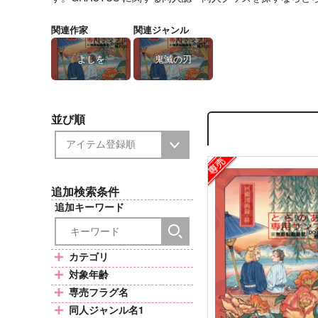
関連作家
関連ジャンル
よしを
鬼滅の刃
並び順
追加検索条件
追加キーワード
カテゴリ
対象年齢
専売フラグ名
同人ジャンル名1