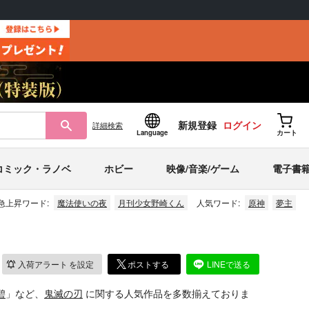
新規登録
ログイン
詳細
検索
Language
カート
コミック・ラノベ
ホビー
映像/音楽/ゲーム
電子書
急上昇ワード:
魔法使いの夜
月刊少女野崎くん
人気ワード:
原神
夢主
入荷アラート
を設定
ポストする
LINEで送る
碧
」など、
鬼滅の刃
に関する人気作品を多数揃えておりま