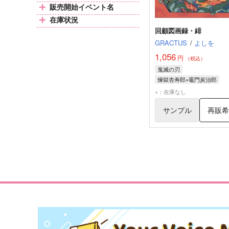
販売開始イベント名
在庫状況
回顧図画録・緋
GRACTUS
/
よしを
1,056
円
（税込）
鬼滅の刃
煉獄杏寿郎×竈門炭治郎
煉獄杏寿郎
竈門炭治郎
×：在庫なし
サンプル
再販