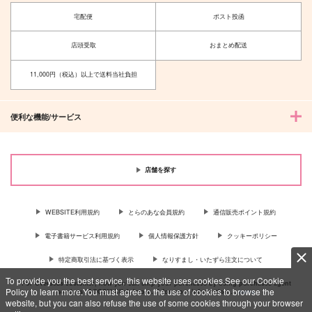
宅配便
ポスト投函
店頭受取
おまとめ配送
11,000円（税込）以上で送料当社負担
便利な機能/サービス
店舗を探す
WEBSITE利用規約
とらのあな会員規約
通信販売ポイント規約
電子書籍サービス利用規約
個人情報保護方針
クッキーポリシー
特定商取引法に基づく表示
なりすまし・いたずら注文について
To provide you the best service, this website uses cookies.See our Cookie
For Overseas customer, now you can ship your purchases by using purchases agent
Policy to learn more.You must agree to the use of cookies to browse the
services “AOCS”! Click {more…} for more information …
more
website, but you can also refuse the use of some cookies through your browser