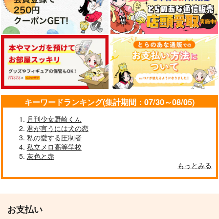
キーワードランキング(集計期間：07/30～08/05)
月刊少女野崎くん
君が言うには犬の恋
私の愛する圧制者
私立メロ高等学校
灰色と赤
もっとみる
お支払い