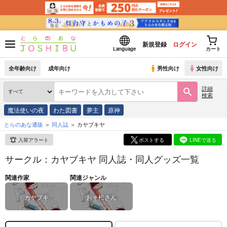
新規登録
ログイン
Language
カート
全年齢向け
成年向け
男性向け
女性向け
詳細
検索
魔法使いの夜
わた図書
夢主
原神
とらのあな通販
同人誌
カヤブキヤ
入荷アラート
ポストする
LINEで送る
サークル：カヤブキヤ 同人誌・同人グッズ一覧
関連作家
関連ジャンル
カヤブキ
おそ松さん