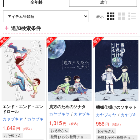
成年
全年齢
表示
3カ
2カ
1カ
追加検索条件
ラ
ラ
ラ
ム
ム
ム
表
表
表
示
示
示
エンド・エンド・エン
貴方のためのソナタ
機械仕掛けのソネット
ドロール
カヤブキヤ
/
カヤブキ
カヤブキヤ
/
カヤブキ
カヤブキヤ
/
カヤブキ
1,315
986
円
円
（税込）
（税込）
1,642
円
（税込）
おそ松さん
おそ松さん
おそ松さん
松野おそ松×松野チョロ松
松野おそ松×松野チョロ松