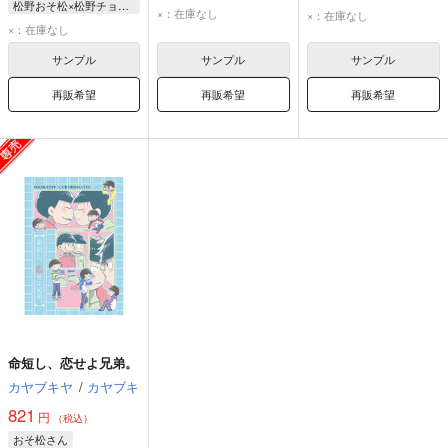
松野おそ松×松野チョロ松
松野おそ松
松野おそ松
×：在庫なし
×：在庫なし
松野おそ松
×：在庫なし
松野チョロ松
松野チョロ松
松野チョロ松
サンプル
サンプル
サンプル
再販希望
再販希望
再販希望
命短し、恋せよ兄弟。
カヤブキヤ
/
カヤブキ
821
円
（税込）
おそ松さん