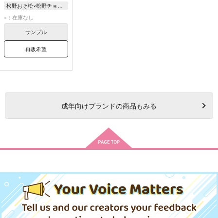
松野おそ松×松野チョロ松
松野おそ松
×：在庫なし
松野チョロ松
サンプル
再販希望
成年
向けブランドの商品もみる