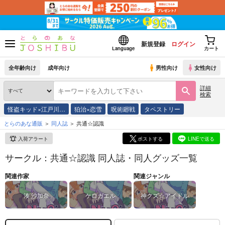
新規登録
ログイン
Language
カート
全年齢向け
成年向け
男性向け
女性向け
詳細
検索
怪盗キッド×江戸川…
狛治×恋雪
呪術廻戦
タペストリー
とらのあな通販
同人誌
共通☆認識
入荷アラート
ポストする
LINEで送る
サークル：共通☆認識 同人誌・同人グッズ一覧
関連作家
関連ジャンル
湊 沙加奈
ケロガエル
神クズ☆アイドル