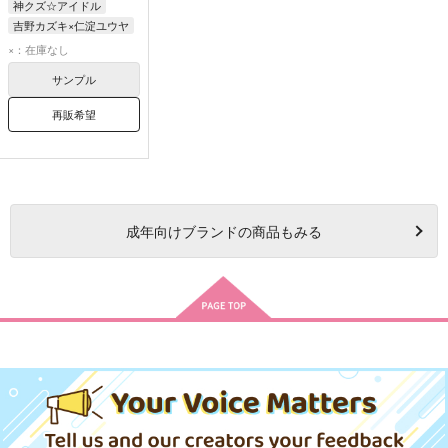
神クズ☆アイドル
吉野カズキ×仁淀ユウヤ
仁淀ユウヤ
×：在庫なし
吉野カズキ
サンプル
再販希望
成年
向けブランドの商品もみる