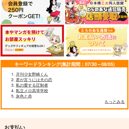
キーワードランキング(集計期間：07/30～08/05)
月刊少女野崎くん
君が言うには犬の恋
私の愛する圧制者
私立メロ高等学校
灰色と赤
もっとみる
お支払い