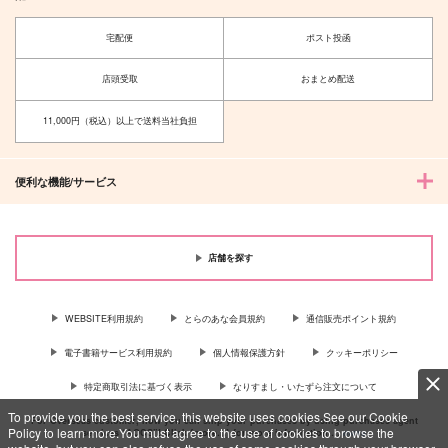
宅配便
ポスト投函
店頭受取
おまとめ配送
11,000円（税込）以上で送料当社負担
便利な機能/サービス
店舗を探す
WEBSITE利用規約
とらのあな会員規約
通信販売ポイント規約
電子書籍サービス利用規約
個人情報保護方針
クッキーポリシー
特定商取引法に基づく表示
なりすまし・いたずら注文について
To provide you the best service, this website uses cookies.See our Cookie
For Overseas customer, now you can ship your purchases by using purchases agent
Policy to learn more.You must agree to the use of cookies to browse the
services “AOCS”! Click {more…} for more information …
more