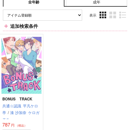
成年
全年齢
表示
3カ
2カ
1カ
追加検索条件
ラ
ラ
ラ
ム
ム
ム
表
表
表
示
示
示
BONUS TRACK
共通☆認識
平凡ケロ
亭
/
湊 沙加奈
ケロガ
エル
787
円
（税込）