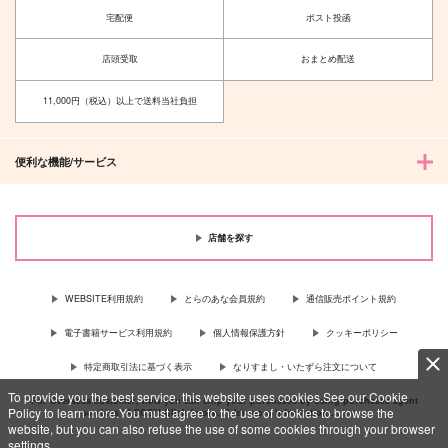
宅配便
ポスト投函
店頭受取
おまとめ配送
11,000円（税込）以上で送料当社負担
便利な機能/サービス
店舗を探す
WEBSITE利用規約
とらのあな会員規約
通信販売ポイント規約
電子書籍サービス利用規約
個人情報保護方針
クッキーポリシー
特定商取引法に基づく表示
なりすまし・いたずら注文について
To provide you the best service, this website uses cookies.See our Cookie
For Overseas customer, now you can ship your purchases by using purchases agent
Policy to learn more.You must agree to the use of cookies to browse the
services “AOCS”! Click {more…} for more information …
more
website, but you can also refuse the use of some cookies through your browser
settings.