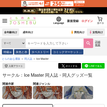
新規登録
ログイン
Language
カート
全年齢向け
成年向け
男性向け
女性向け
詳細
検索
特級α
灰色と赤
タペストリー
コミックマーケット…
とらのあな通販
同人誌
Ice Master
入荷アラート
ポストする
LINEで送る
サークル：Ice Master 同人誌・同人グッズ一覧
関連作家
関連ジャンル
水保
Fate/Grand Order
刀剣乱舞