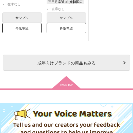
三日月宗近×山姥切国広
ロマニ・アーキマン
×：在庫なし
三日月宗近
×：在庫なし
ぐだ子
ゲーティア
山姥切国広
サンプル
サンプル
再販希望
再販希望
成年
向けブランドの商品もみる