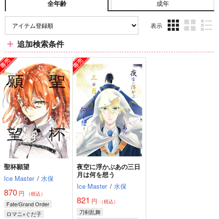
成年
全年齢
表示
3カ
2カ
1カ
追加検索条件
ラ
ラ
ラ
ム
ム
ム
表
表
表
示
示
示
聖杯願望
夜空に浮かぶあの三日
月は何を想う
Ice Master
/
水保
Ice Master
/
水保
870
円
（税込）
821
円
（税込）
Fate/Grand Order
刀剣乱舞
ロマニ×ぐだ子