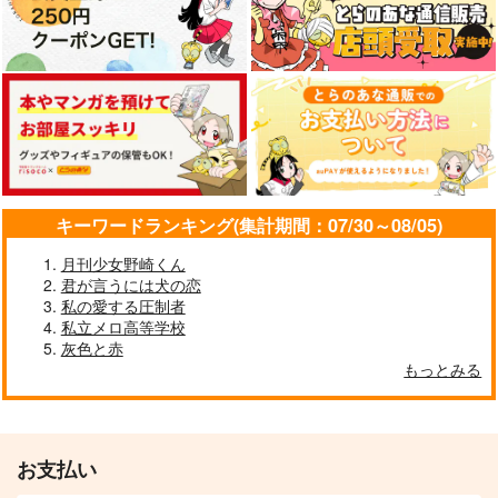
キーワードランキング(集計期間：07/30～08/05)
月刊少女野崎くん
君が言うには犬の恋
私の愛する圧制者
私立メロ高等学校
灰色と赤
もっとみる
お支払い