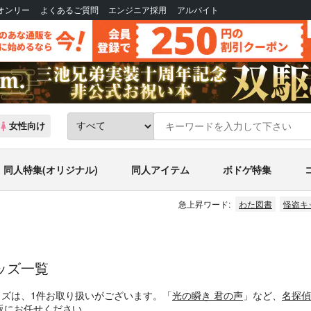
Bオンリー
よくあるご質問
エンジニア採用
アルバイト
女性向け
同人特集(オリジナル)
同人アイテム
ボドゲ特集
急上昇ワード:
わた図書
怪盗キ
ッズ一覧
ッズは、1件お取り扱いがございます。「
光の瞬き 君の声
」など、
名探偵
販にお任せください。