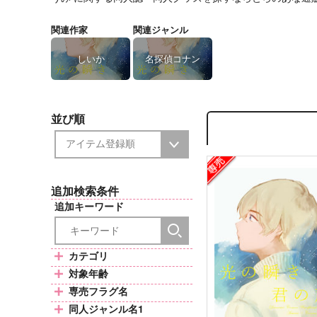
関連作家
関連ジャンル
しいか
名探偵コナン
並び順
追加検索条件
追加キーワード
カテゴリ
対象年齢
専売フラグ名
同人ジャンル名1