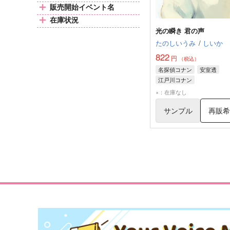
販売開始イベント名
在庫状況
光の瞬き 君の声
たのしいうみ
/
しいか
822
円
（税込）
名探偵コナン
安室透
江戸川コナン
×：在庫なし
サンプル
再販