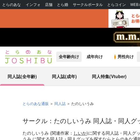
とらのあな
インフォ
店舗
とら婚
サークルポータル
とらコイン
WE
全年齢向け
成年向け
男性向け
同人誌(全年齢)
同人誌(成年)
同人特集(Vtuber)
とらのあな通販
同人誌
たのしいうみ
サークル：たのしいうみ 同人誌・同人グ
たのしいうみ (関連作家：
しいか
)に関する同人誌・同人グ
うみ に関する同人誌・同人グッズを探すならとらのあな通