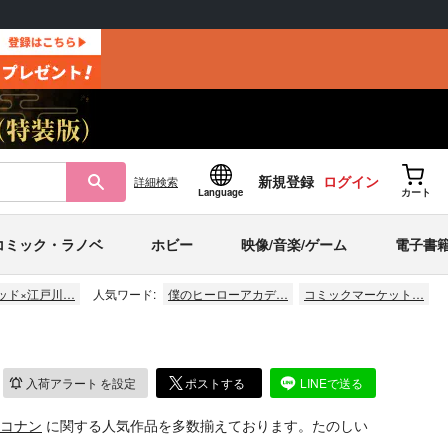
新規登録
ログイン
詳細
検索
Language
カート
コミック・ラノベ
ホビー
映像/音楽/ゲーム
電子書
ッド×江戸川…
人気ワード:
僕のヒーローアカデ…
コミックマーケット…
入荷アラート
を設定
ポストする
LINEで送る
コナン
に関する人気作品を多数揃えております。たのしい