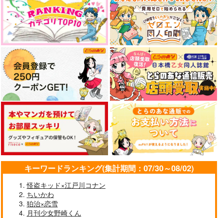
キーワードランキング(集計期間：07/30～08/02)
怪盗キッド×江戸川コナン
ちいかわ
狛治×恋雪
月刊少女野崎くん