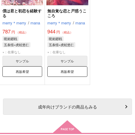
僕は君と初恋を経験す
無自覚な恋と戸惑うこ
る
ころ
merry＊merry
/
mana
merry＊merry
/
mana
787
944
円
円
（税込）
（税込）
呪術廻戦
呪術廻戦
五条悟×虎杖悠仁
五条悟×虎杖悠仁
五条悟
虎杖悠仁
五条悟
虎杖悠仁
×：在庫なし
×：在庫なし
サンプル
サンプル
再販希望
再販希望
成年
向けブランドの商品もみる