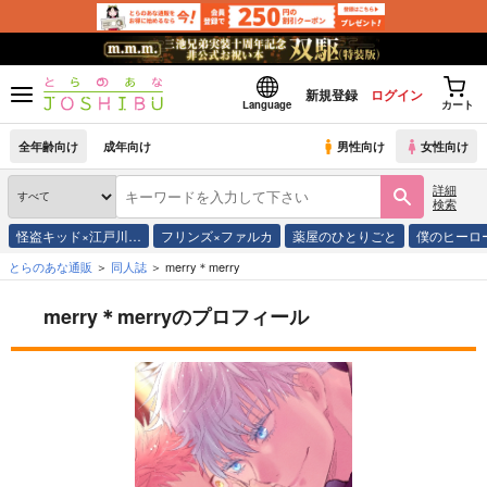
新規登録
ログイン
Language
カート
全年齢向け
成年向け
男性向け
女性向け
詳細
検索
怪盗キッド×江戸川…
フリンズ×ファルカ
薬屋のひとりごと
僕のヒーロ
とらのあな通販
同人誌
merry＊merry
merry＊merryのプロフィール