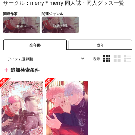
サークル：merry＊merry 同人誌・同人グッズ一覧
関連作家
関連ジャンル
mana
呪術廻戦
成年
全年齢
表示
3カ
2カ
1カ
追加検索条件
ラ
ラ
ラ
ム
ム
ム
表
表
表
示
示
示