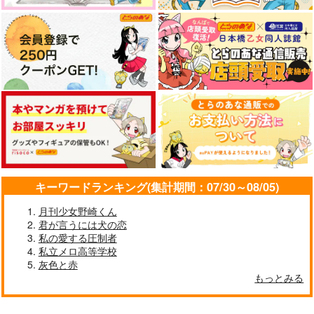
キーワードランキング(集計期間：07/30～08/05)
月刊少女野崎くん
君が言うには犬の恋
私の愛する圧制者
私立メロ高等学校
灰色と赤
もっとみる