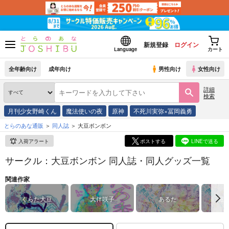
新規登録
ログイン
Language
カート
全年齢向け
成年向け
男性向け
女性向け
詳細
検索
月刊少女野崎くん
魔法使いの夜
原神
不死川実弥×冨岡義勇
とらのあな通販
同人誌
大豆ボンボン
入荷アラート
ポストする
LINEで送る
サークル：大豆ボンボン 同人誌・同人グッズ一覧
関連作家
くらた大豆
大伴咲子
あるた
堀