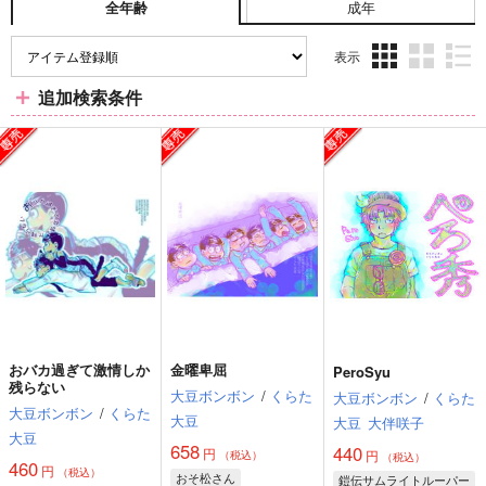
成年
全年齢
表示
3カ
2カ
1カ
追加検索条件
ラ
ラ
ラ
ム
ム
ム
表
表
表
示
示
示
おバカ過ぎて激情しか
金曜卑屈
PeroSyu
残らない
大豆ボンボン
/
くらた
大豆ボンボン
/
くらた
大豆ボンボン
/
くらた
大豆
大豆
大伴咲子
大豆
658
440
円
円
（税込）
（税込）
460
円
（税込）
おそ松さん
鎧伝サムライトルーパー