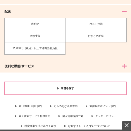
配送
宅配便
ポスト投函
店頭受取
おまとめ配送
11,000円（税込）以上で送料当社負担
便利な機能/サービス
店舗を探す
WEBSITE利用規約
とらのあな会員規約
通信販売ポイント規約
電子書籍サービス利用規約
個人情報保護方針
クッキーポリシー
特定商取引法に基づく表示
なりすまし・いたずら注文について