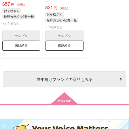
は
657
円
（税込）
821
円
（税込）
おそ松さん
おそ松さん
松野カラ松×松野一松
松野カラ松×松野一松
松野一松
松野カラ松
×：在庫なし
松野一松
松野カラ松
×：在庫なし
サンプル
サンプル
再販希望
再販希望
成年
向けブランドの商品もみる