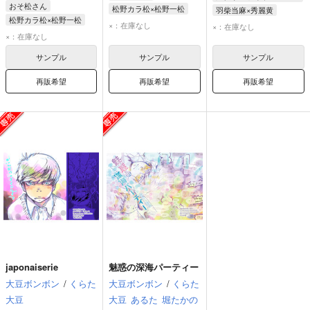
おそ松さん
松野カラ松×松野一松
羽柴当麻×秀麗黄
松野カラ松×松野一松
松野一松
松野カラ松
秀麗黄
羽柴当麻
×：在庫なし
×：在庫なし
松野一松
松野カラ松
×：在庫なし
サンプル
サンプル
サンプル
再販希望
再販希望
再販希望
japonaiserie
魅惑の深海パーティー
大豆ボンボン
/
くらた
大豆ボンボン
/
くらた
大豆
大豆
あるた
堀たかの