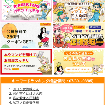
キーワードランキング(集計期間：07/30～08/05)
月刊少女野崎くん
君が言うには犬の恋
私の愛する圧制者
私立メロ高等学校