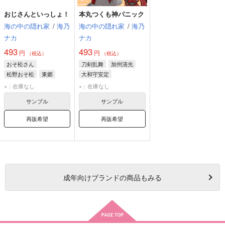
おじさんといっしょ！
本丸つくも神パニック
海の中の隠れ家
/
海乃
海の中の隠れ家
/
海乃
ナカ
ナカ
493
493
円
円
（税込）
（税込）
おそ松さん
刀剣乱舞
加州清光
松野おそ松
東郷
大和守安定
オールキャラ
×：在庫なし
×：在庫なし
サンプル
サンプル
再販希望
再販希望
成年
向けブランドの商品もみる