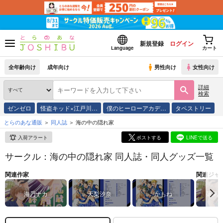
新規登録
ログイン
Language
カート
全年齢向け
成年向け
男性向け
女性向け
詳細
検索
ゼンゼロ
怪盗キッド×江戸川…
僕のヒーローアカデ…
タペストリー
とらのあな通販
同人誌
海の中の隠れ家
入荷アラート
ポストする
LINEで送る
サークル：海の中の隠れ家 同人誌・同人グッズ一覧
関連作家
関連ジャ
海乃ナカ
天梨汐奈
かもね
落第