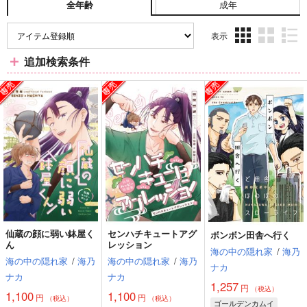
成年
全年齢
表示
3カ
2カ
1カ
追加検索条件
ラ
ラ
ラ
ム
ム
ム
表
表
表
示
示
示
仙蔵の顔に弱い鉢屋く
センハチキュートアグ
ボンボン田舎へ行く
ん
レッション
海の中の隠れ家
/
海乃
海の中の隠れ家
/
海乃
海の中の隠れ家
/
海乃
ナカ
ナカ
ナカ
1,257
円
（税込）
1,100
1,100
円
円
（税込）
（税込）
ゴールデンカムイ