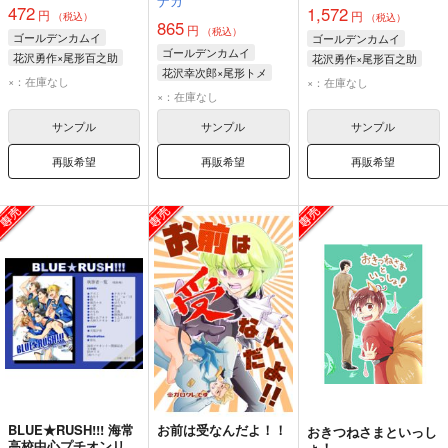
ナカ
472
1,572
円
円
（税込）
（税込）
865
円
（税込）
ゴールデンカムイ
ゴールデンカムイ
ゴールデンカムイ
花沢勇作×尾形百之助
花沢勇作×尾形百之助
花沢幸次郎×尾形トメ
花沢勇作
尾形百之助
花沢勇作
尾形百之助
×：在庫なし
×：在庫なし
尾形百之助
花沢勇作
×：在庫なし
花沢幸次郎
サンプル
サンプル
サンプル
再販希望
再販希望
再販希望
BLUE★RUSH!!! 海常
お前は受なんだよ！！
おきつねさまといっし
高校中心プチオンリ
ょ！