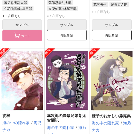
落第忍者乱太郎
落第忍者乱太郎
花沢勇作
尾形百之助
立花仙蔵×鉢屋三郎
立花仙蔵×鉢屋三郎
×：在庫なし
立花仙蔵
鉢屋三郎
立花仙蔵
鉢屋三郎
○：在庫あり
×：在庫なし
サンプル
サンプル
サンプル
再販希望
再販希望
カート
徒桜
幸次郎の異母兄弟育児
様子のおかしい勇尾集
奮闘記
海の中の隠れ家
/
海乃
海の中の隠れ家
/
海乃
海の中の隠れ家
/
海乃
ナカ
ナカ