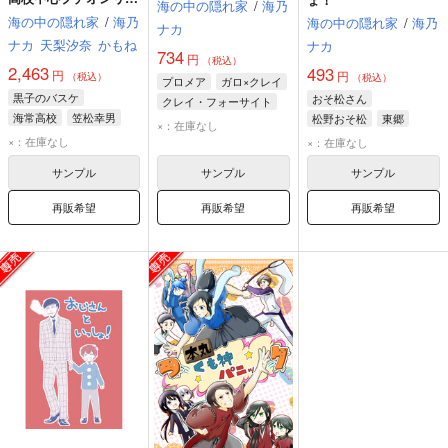
海の中の隠れ家
/
海乃
ー 記念アンソロジー
海の中の隠れ家
/
海乃
海の中の隠れ家
/
海乃
ナカ
ナカ
天梨汐奈
かもね
ナカ
734
円
（税込）
2,463
493
円
円
（税込）
（税込）
プロメア
ガロ×クレイ
黒子のバスケ
おそ松さん
クレイ・フォーサイト
海常高校
笠松幸男
松野おそ松
東郷
リオ・フォーティア
×：在庫なし
黄瀬涼太
森山由孝
×：在庫なし
ガロ・ティモス
×：在庫なし
サンプル
サンプル
サンプル
再販希望
再販希望
再販希望