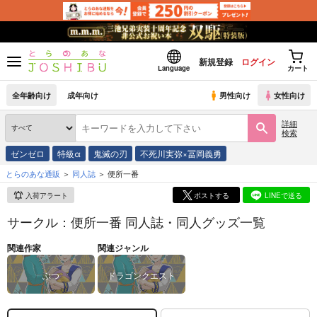
新規登録
ログイン
Language
カート
全年齢向け
成年向け
男性向け
女性向け
詳細
検索
ゼンゼロ
特級α
鬼滅の刃
不死川実弥×冨岡義勇
とらのあな通販
同人誌
便所一番
入荷アラート
ポストする
LINEで送る
サークル：便所一番 同人誌・同人グッズ一覧
関連作家
関連ジャンル
ぶつ
ドラゴンクエスト