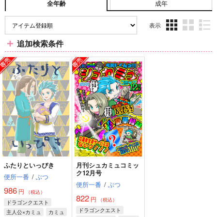
成年
全年齢
表示
3カ
2カ
1カ
追加検索条件
ラ
ラ
ラ
ム
ム
ム
表
表
表
示
示
示
ふたりといっぴき
月刊シュカミュコミッ
ク12月号
便所一番
/
ぶつ
便所一番
/
ぶつ
986
円
（税込）
822
円
（税込）
ドラゴンクエスト
ドラゴンクエスト
主人公×カミュ
カミュ