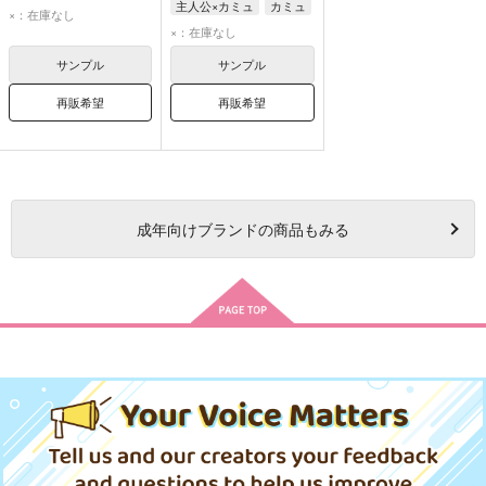
主人公×カミュ
カミュ
主人公
×：在庫なし
主人公
×：在庫なし
サンプル
サンプル
再販希望
再販希望
成年
向けブランドの商品もみる