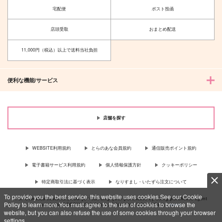
宅配便
ポスト投函
店頭受取
おまとめ配送
11,000円（税込）以上で送料当社負担
便利な機能/サービス
店舗を探す
WEBSITE利用規約
とらのあな会員規約
通信販売ポイント規約
電子書籍サービス利用規約
個人情報保護方針
クッキーポリシー
特定商取引法に基づく表示
なりすまし・いたずら注文について
To provide you the best service, this website uses cookies.See our Cookie
For Overseas customer, now you can ship your purchases by using purchases agent
Policy to learn more.You must agree to the use of cookies to browse the
services “AOCS”! Click {more…} for more information …
more
website, but you can also refuse the use of some cookies through your browser
settings.