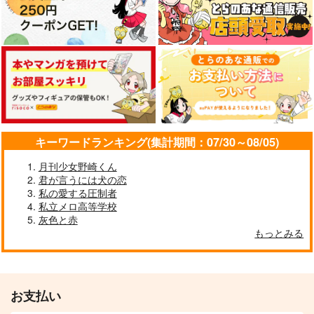
キーワードランキング(集計期間：07/30～08/05)
月刊少女野崎くん
君が言うには犬の恋
私の愛する圧制者
私立メロ高等学校
灰色と赤
もっとみる
お支払い