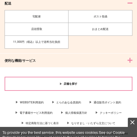
配送
宅配便
ポスト投函
店頭受取
おまとめ配送
11,000円（税込）以上で送料当社負担
便利な機能/サービス
店舗を探す
WEBSITE利用規約
とらのあな会員規約
通信販売ポイント規約
電子書籍サービス利用規約
個人情報保護方針
クッキーポリシー
特定商取引法に基づく表示
なりすまし・いたずら注文について
To provide you the best service, this website uses cookies.See our Cookie
For Overseas customer, now you can ship your purchases by using purchases agent