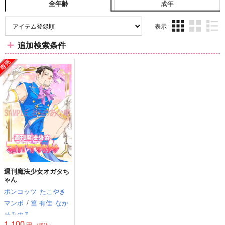
成年
全年齢
表示
3カ
2カ
1カ
追加検索条件
ラ
ラ
ラ
ム
ム
ム
表
表
表
示
示
示
週刊魔法少女オガタち
ゃん
ポンコッツ
たこやき
マンボ
/
篁 有佳
なか
せみのる
1,100
円
（税込）