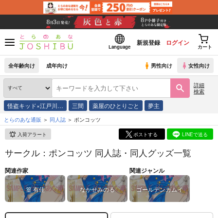
新規登録
ログイン
Language
カート
全年齢向け
成年向け
男性向け
女性向け
詳細
検索
怪盗キッド×江戸川…
三間
薬屋のひとりごと
夢主
とらのあな通販
同人誌
ポンコッツ
入荷アラート
ポストする
LINEで送る
サークル：ポンコッツ 同人誌・同人グッズ一覧
関連作家
関連ジャンル
篁 有佳
なかせみのる
ゴールデンカムイ