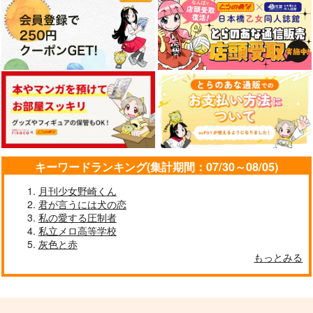
キーワードランキング(集計期間：07/30～08/05)
月刊少女野崎くん
君が言うには犬の恋
私の愛する圧制者
私立メロ高等学校
灰色と赤
もっとみる