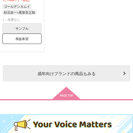
ゴールデンカムイ
杉元佐一×尾形百之助
尾形百之助
杉元佐一
×：在庫なし
サンプル
再販希望
成年
向けブランドの商品もみる