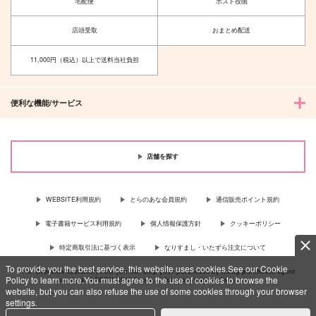
宅配便
ポスト投函
店頭受取
おまとめ配送
11,000円（税込）以上で送料当社負担
便利な機能/サービス
店舗を探す
WEBSITE利用規約
とらのあな会員規約
通信販売ポイント規約
電子書籍サービス利用規約
個人情報保護方針
クッキーポリシー
特定商取引法に基づく表示
なりすまし・いたずら注文について
To provide you the best service, this website uses cookies.See our Cookie
For Overseas customer, now you can ship your purchases by using purchases agent
Policy to learn more.You must agree to the use of cookies to browse the
services “AOCS”! Click {more…} for more information …
more
website, but you can also refuse the use of some cookies through your browser
settings.