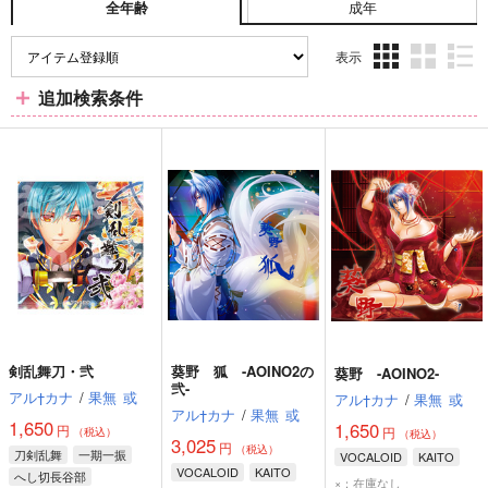
成年
全年齢
表示
3カ
2カ
1カ
追加検索条件
ラ
ラ
ラ
ム
ム
ム
表
表
表
示
示
示
剣乱舞刀・弐
葵野 狐 -AOINO2の
葵野 -AOINO2-
弐-
アル†カナ
/
果無
或
アル†カナ
/
果無
或
アル†カナ
/
果無
或
1,650
1,650
円
円
（税込）
（税込）
3,025
円
（税込）
刀剣乱舞
一期一振
VOCALOID
KAITO
VOCALOID
KAITO
へし切長谷部
×：在庫なし