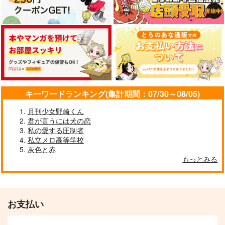
キーワードランキング(集計期間：07/30～08/05)
月刊少女野崎くん
君が言うには犬の恋
私の愛する圧制者
私立メロ高等学校
灰色と赤
もっとみる
お支払い