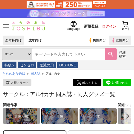
新規登録
ログイン
Language
カート
全年齢向け
成年向け
男性向け
女性向け
詳細
検索
特級α
ゼンゼロ
鬼滅の刃
Dr.STONE
とらのあな通販
同人誌
アル†カナ
入荷アラート
ポストする
LINEで送る
サークル：アル†カナ 同人誌・同人グッズ一覧
関連作家
関連ジャ
果無、或
果無
或
刀