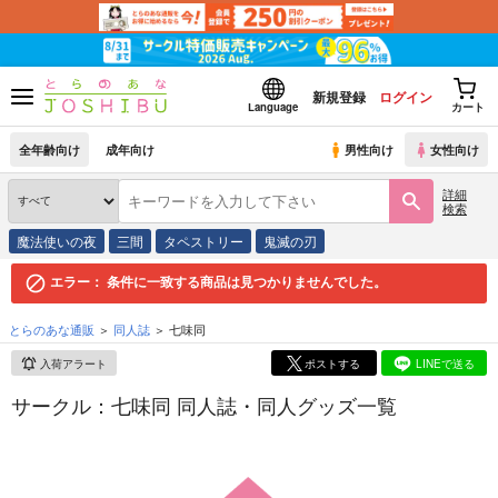
新規登録
ログイン
Language
カート
全年齢向け
成年向け
男性向け
女性向け
詳細
検索
魔法使いの夜
三間
タペストリー
鬼滅の刃
エラー：
条件に一致する商品は見つかりませんでした。
とらのあな通販
同人誌
七味同
入荷アラート
ポストする
LINEで送る
サークル：七味同 同人誌・同人グッズ一覧