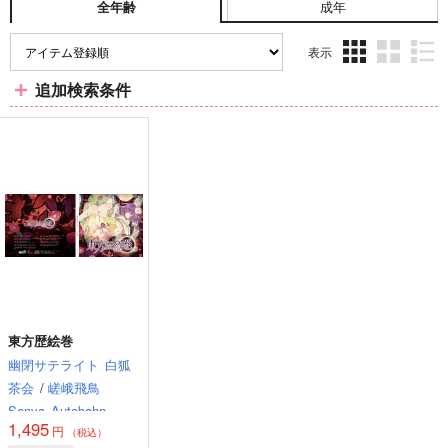
成年
全年齢
表示
3カ
2カ
1カ
追加検索条件
ラ
ラ
ラ
ム
ム
ム
表
表
表
示
示
示
東方歴絵巻
幽閉サテライト
白狐
茶会
/
嵯峨飛鳥
Senya
Autobahn
1,495
円
（税込）