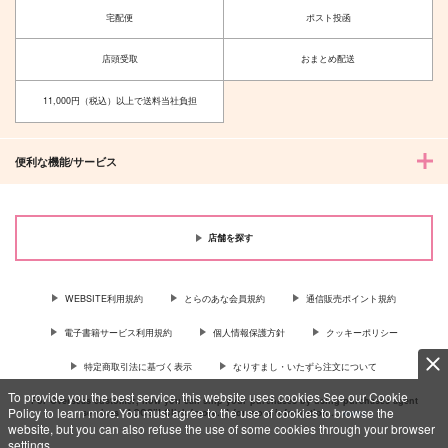
宅配便
ポスト投函
店頭受取
おまとめ配送
11,000円（税込）以上で送料当社負担
便利な機能/サービス
店舗を探す
WEBSITE利用規約
とらのあな会員規約
通信販売ポイント規約
電子書籍サービス利用規約
個人情報保護方針
クッキーポリシー
特定商取引法に基づく表示
なりすまし・いたずら注文について
To provide you the best service, this website uses cookies.See our Cookie
For Overseas customer, now you can ship your purchases by using purchases agent
Policy to learn more.You must agree to the use of cookies to browse the
services “AOCS”! Click {more…} for more information …
more
website, but you can also refuse the use of some cookies through your browser
settings.