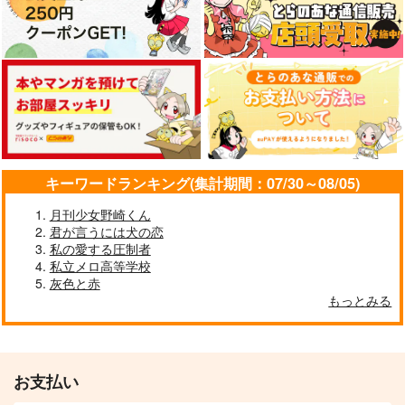
キーワードランキング(集計期間：07/30～08/05)
月刊少女野崎くん
君が言うには犬の恋
私の愛する圧制者
私立メロ高等学校
灰色と赤
もっとみる
お支払い