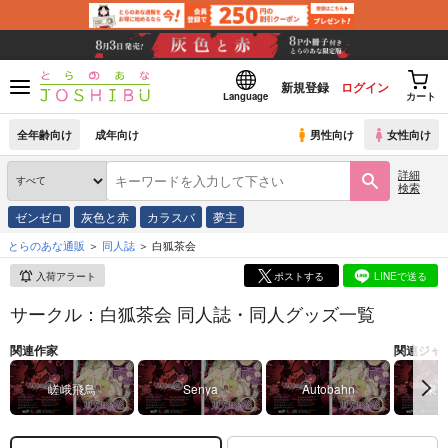
新規登録
ログイン
Language
カート
全年齢向け
成年向け
男性向け
女性向け
詳細
検索
ゼンゼロ
灰色と赤
カラスバ
夢主
とらのあな通販
同人誌
白狐茶会
入荷アラート
ポストする
LINEで送る
サークル：白狐茶会 同人誌・同人グッズ一覧
関連作家
関連ジャ
嵯峨飛鳥
Senya
Autobahn
東方P