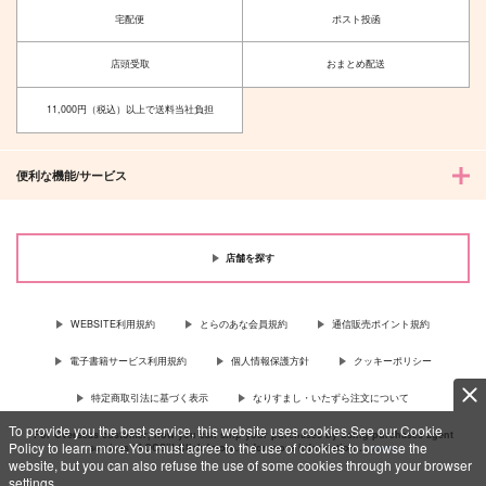
宅配便
ポスト投函
店頭受取
おまとめ配送
11,000円（税込）以上で送料当社負担
便利な機能/サービス
店舗を探す
WEBSITE利用規約
とらのあな会員規約
通信販売ポイント規約
電子書籍サービス利用規約
個人情報保護方針
クッキーポリシー
特定商取引法に基づく表示
なりすまし・いたずら注文について
To provide you the best service, this website uses cookies.See our Cookie
For Overseas customer, now you can ship your purchases by using purchases agent
Policy to learn more.You must agree to the use of cookies to browse the
services “AOCS”! Click {more…} for more information …
more
website, but you can also refuse the use of some cookies through your browser
settings.