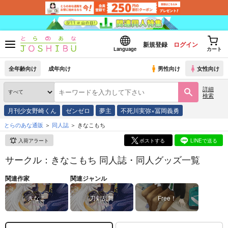
新規登録
ログイン
Language
カート
全年齢向け
成年向け
男性向け
女性向け
詳細
検索
月刊少女野崎くん
ゼンゼロ
夢主
不死川実弥×冨岡義勇
とらのあな通販
同人誌
きなこもち
入荷アラート
ポストする
LINEで送る
サークル：きなこもち 同人誌・同人グッズ一覧
関連作家
関連ジャンル
きなこ
刀剣乱舞
Free！