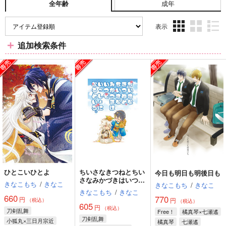
成年
全年齢
表示
3カ
2カ
1カ
追加検索条件
ラ
ラ
ラ
ム
ム
ム
表
表
表
示
示
示
ひとこいひとよ
ちいさなきつねとちい
今日も明日も明後日も
さなみかづきはいつも
きなこもち
/
きなこ
きなこもち
/
きなこ
いっしょになるとい
きなこもち
/
きなこ
う。
660
770
円
円
（税込）
（税込）
605
円
（税込）
刀剣乱舞
Free！
橘真琴×七瀬遙
刀剣乱舞
小狐丸×三日月宗近
橘真琴
七瀬遙