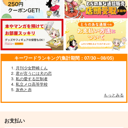
キーワードランキング(集計期間：07/30～08/05)
月刊少女野崎くん
君が言うには犬の恋
私の愛する圧制者
私立メロ高等学校
灰色と赤
もっとみる
お支払い