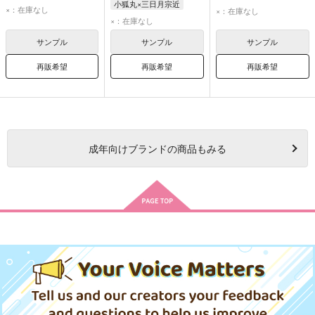
小狐丸×三日月宗近
小狐丸
三日月宗近
×：在庫なし
×：在庫なし
×：在庫なし
サンプル
サンプル
サンプル
再販希望
再販希望
再販希望
成年
向けブランドの商品もみる