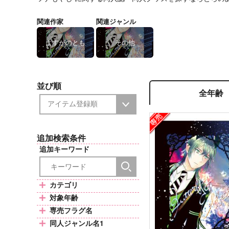
関連作家
関連ジャンル
よすがのとも
その他
並び順
全年齢
追加検索条件
追加キーワード
カテゴリ
対象年齢
専売フラグ名
同人ジャンル名1