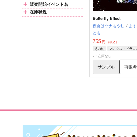
販売開始イベント名
在庫状況
Butterfly Effect
夜食はツナもやし
/
よす
とも
755
円
（税込）
その他
マレウス・ドラコ
×：在庫なし
サンプル
再販