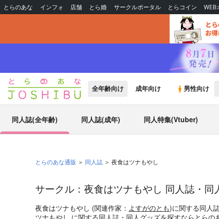
とらのあな
インフォ
店舗
とら婚
サークルポータル
とらコイン
WE
全年齢向け
成年向け
男性向け
同人誌(全年齢)
同人誌(成年)
同人特集(Vtuber)
とらのあな通販
同人誌
夜食はツナもやし
サークル：夜食はツナもやし 同人誌・同
夜食はツナもやし (関連作家：
よすがのとも
)に関する同人
ツナもやし に関する同人誌・同人グッズを探すならとらの