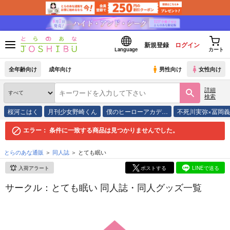
新規登録
ログイン
Language
カート
全年齢向け
成年向け
男性向け
女性向け
詳細
検索
桜河こはく
月刊少女野崎くん
僕のヒーローアカデ…
不死川実弥×冨岡
エラー：
条件に一致する商品は見つかりませんでした。
とらのあな通販
同人誌
とても眠い
入荷アラート
ポストする
LINEで送る
サークル：とても眠い 同人誌・同人グッズ一覧