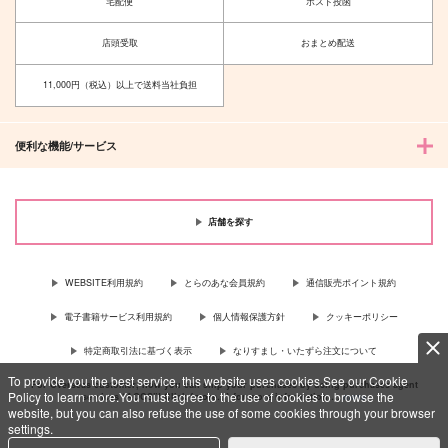
宅配便
ポスト投函
店頭受取
おまとめ配送
11,000円（税込）以上で送料当社負担
便利な機能/サービス
店舗を探す
WEBSITE利用規約
とらのあな会員規約
通信販売ポイント規約
電子書籍サービス利用規約
個人情報保護方針
クッキーポリシー
特定商取引法に基づく表示
なりすまし・いたずら注文について
To provide you the best service, this website uses cookies.See our Cookie
For Overseas customer, now you can ship your purchases by using purchases agent
Policy to learn more.You must agree to the use of cookies to browse the
services “AOCS”! Click {more…} for more information …
more
website, but you can also refuse the use of some cookies through your browser
settings.