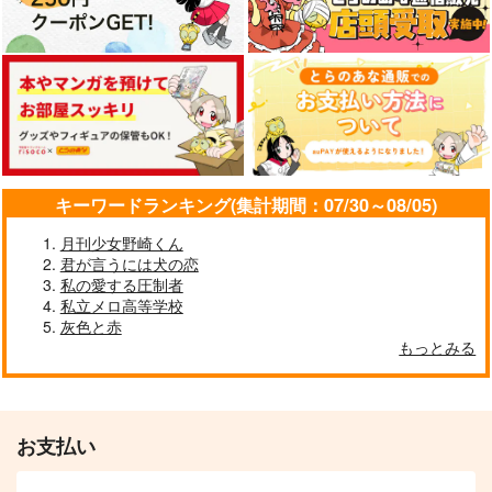
キーワードランキング(集計期間：07/30～08/05)
月刊少女野崎くん
君が言うには犬の恋
私の愛する圧制者
私立メロ高等学校
灰色と赤
もっとみる
お支払い