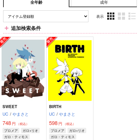
成年
全年齢
表示
3カ
2カ
1カ
追加検索条件
ラ
ラ
ラ
ム
ム
ム
表
表
表
示
示
示
SWEET
BIRTH
UC
/
やまさと
UC
/
やまさと
748
598
円
円
（税込）
（税込）
プロメア
ガロ×リオ
プロメア
ガロ×リオ
ガロ・ティモス
ガロ・ティモス