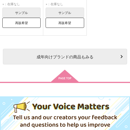
リオ・フォーティア
リオ・フォーティア
×：在庫なし
×：在庫なし
サンプル
サンプル
再販希望
再販希望
成年
向けブランドの商品もみる