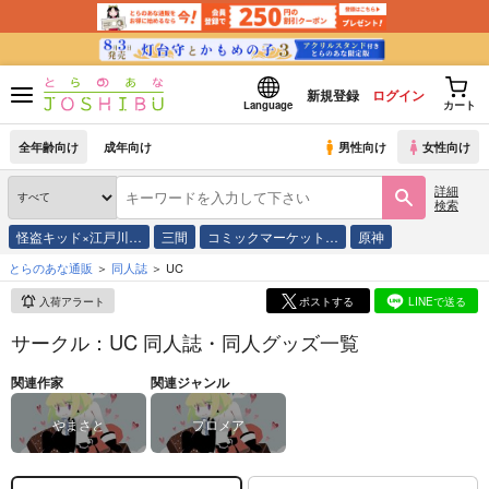
新規登録
ログイン
Language
カート
全年齢向け
成年向け
男性向け
女性向け
詳細
検索
怪盗キッド×江戸川…
三間
コミックマーケット…
原神
とらのあな通販
同人誌
UC
入荷アラート
ポストする
LINEで送る
サークル：UC 同人誌・同人グッズ一覧
関連作家
関連ジャンル
やまさと
プロメア