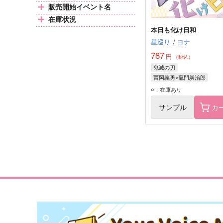
販売開始イベント名
在庫状況
本日も化け日和
星巡り
/
ヨナ
787
円
（税込）
鬼滅の刃
冨岡義勇×竈門炭治郎
冨岡義勇
竈門炭治郎
○：在庫あり
サンプル
カ