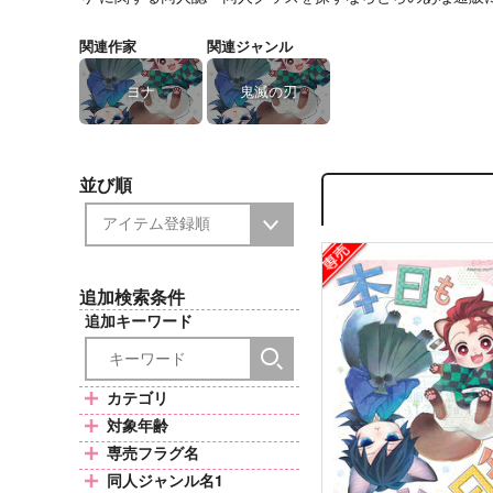
関連作家
関連ジャンル
ヨナ
鬼滅の刃
並び順
追加検索条件
追加キーワード
カテゴリ
対象年齢
専売フラグ名
同人ジャンル名1