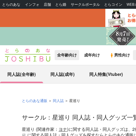
とらのあな
インフォ
店舗
とら婚
サークルポータル
とらコイン
WE
全年齢向け
成年向け
男性向け
同人誌(全年齢)
同人誌(成年)
同人特集(Vtuber)
とらのあな通販
同人誌
星巡り
サークル：星巡り 同人誌・同人グッズ一
星巡り (関連作家：
ヨナ
)に関する同人誌・同人グッズは、
り に関する同人誌・同人グッズを探すならとらのあな通販