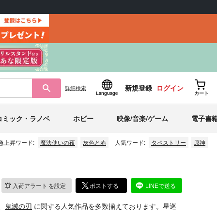
新規登録
ログイン
詳細
検索
Language
カート
コミック・ラノベ
ホビー
映像/音楽/ゲーム
電子書
急上昇ワード:
魔法使いの夜
灰色と赤
人気ワード:
タペストリー
原神
入荷アラート
を設定
ポストする
LINEで送る
、
鬼滅の刃
に関する人気作品を多数揃えております。星巡