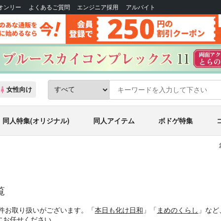
Bオンリー
よくあるご質問
エンジニア採用
アルバイト
女性向け
同人特集(オリジナル)
同人アイテム
ボドゲ特集
覧
2件お取り扱いがございます。「
本日も化け日和
」「
まめのくらし
」など
にお任せください。