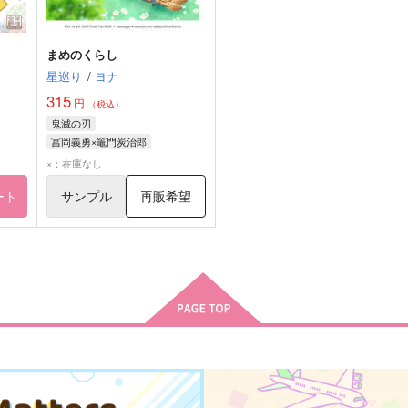
まめのくらし
星巡り
/
ヨナ
315
円
（税込）
鬼滅の刃
冨岡義勇×竈門炭治郎
冨岡義勇
竈門炭治郎
×：在庫なし
ート
サンプル
再販希望