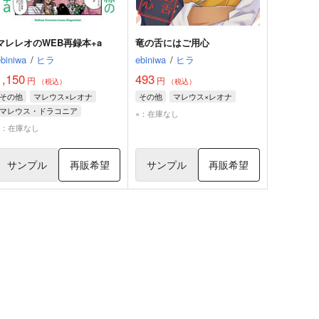
マレレオのWEB再録本+a
竜の舌にはご用心
ebiniwa
/
ヒラ
ebiniwa
/
ヒラ
1,150
493
円
円
（税込）
（税込）
その他
マレウス×レオナ
その他
マレウス×レオナ
マレウス・ドラコニア
×：在庫なし
レオナ・キングスカラー
×：在庫なし
サンプル
再販希望
サンプル
再販希望