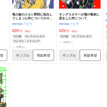
竜の姿のスカシ野郎に告白し
キングスカラーが僕の竜体に
てしまった件についてのその
恋をした件について
後
ebiniwa
/
ヒラ
ebiniwa
/
ヒラ
629
629
円
円
（税込）
（税込）
その他
マレウス×レオナ
その他
マレウス×レオナ
マレウス・ドラコニア
×：在庫なし
レオナ・キングスカラー
×：在庫なし
希望
サンプル
再販希望
サンプル
再販希望