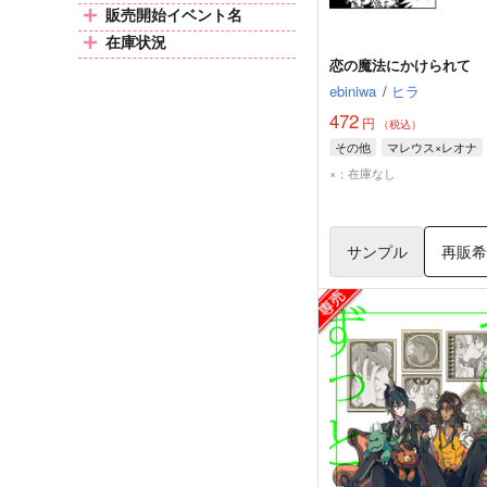
販売開始イベント名
在庫状況
恋の魔法にかけられて
ebiniwa
/
ヒラ
472
円
（税込）
その他
マレウス×レオナ
×：在庫なし
サンプル
再販