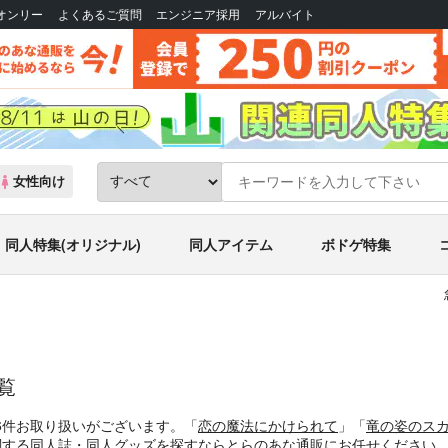
Bオンリー
よくあるご質問
エンジニア採用
アルバイト
女性向け
同人特集(オリジナル)
同人アイテム
ボドゲ特集
覧
6件お取り扱いがございます。「
恋の魔法にかけられて
」「
竜の姿のス
 に関する同人誌・同人グッズを探すならとらのあな通販にお任せください