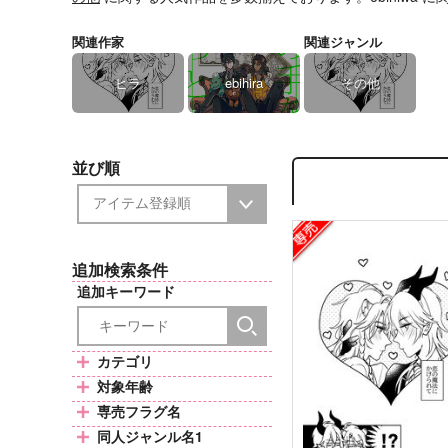
関連作家
関連ジャンル
ヒラ
ebihira
その他
並び順
追加検索条件
追加キーワード
カテゴリ
対象年齢
専売フラグ名
同人ジャンル名1