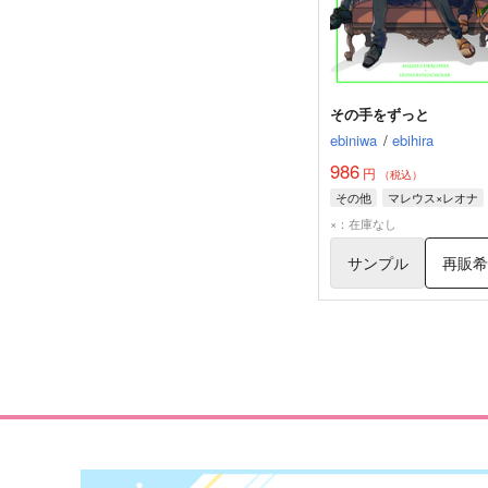
その手をずっと
ebiniwa
/
ebihira
986
円
（税込）
その他
マレウス×レオナ
×：在庫なし
サンプル
再販