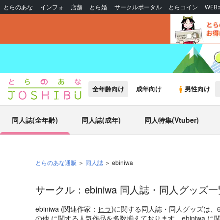
とらのあな
インフォ
店舗
とら婚
サークルポータル
とらコイン
WE
全年齢向け
成年向け
男性向け
同人誌(全年齢)
同人誌(成年)
同人特集(Vtuber)
とらのあな通販
同人誌
ebiniwa
サークル：ebiniwa 同人誌・同人グッズ一
ebiniwa (関連作家：
ヒラ
)に関する同人誌・同人グッズは、
の他
に関する人気作品を多数揃えております。ebiniwa