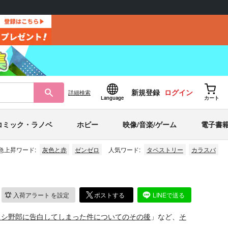
新規登録
ログイン
詳細
検索
Language
カート
コミック・ラノベ
ホビー
映像/音楽/ゲーム
電子書
急上昇ワード:
灰色と赤
ゼンゼロ
人気ワード:
タペストリー
カラスバ
入荷アラート
を設定
ポストする
LINEで送る
カシ野郎に告白してしまった件についてのその後
」など、
そ
。