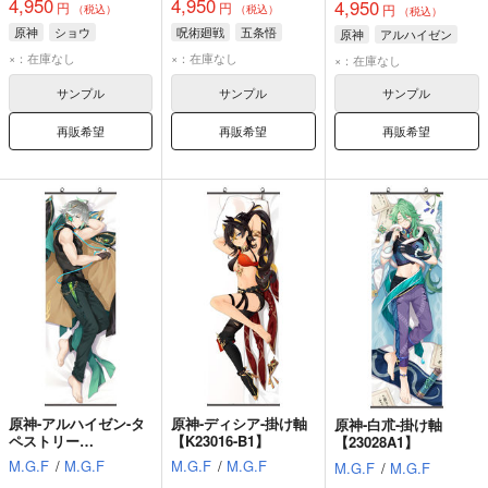
4,950
4,950
4,950
円
円
円
（税込）
（税込）
（税込）
原神
ショウ
呪術廻戦
五条悟
原神
アルハイゼン
×：在庫なし
×：在庫なし
×：在庫なし
サンプル
サンプル
サンプル
再販希望
再販希望
再販希望
原神-アルハイゼン-タ
原神-ディシア-掛け軸
原神-白朮-掛け軸
ペストリー
【K23016-B1】
【23028A1】
【23004A1】
M.G.F
/
M.G.F
M.G.F
/
M.G.F
M.G.F
/
M.G.F