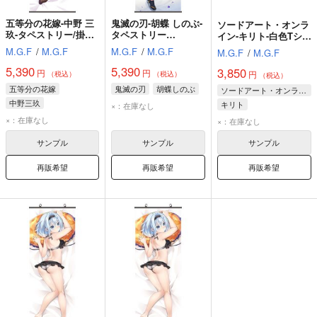
五等分の花嫁-中野 三
鬼滅の刃-胡蝶 しのぶ-
ソードアート・オンラ
玖-タペストリー/掛け
タペストリー
イン-キリト-白色Tシャ
軸 【19003A1】
【19066A1】
ツ-Lサイズ【T20028B-
M.G.F
/
M.G.F
M.G.F
/
M.G.F
M.G.F
/
M.G.F
L】
5,390
5,390
3,850
円
円
円
（税込）
（税込）
（税込）
五等分の花嫁
鬼滅の刃
胡蝶しのぶ
ソードアート・オンライン
中野三玖
キリト
×：在庫なし
×：在庫なし
×：在庫なし
サンプル
サンプル
サンプル
再販希望
再販希望
再販希望