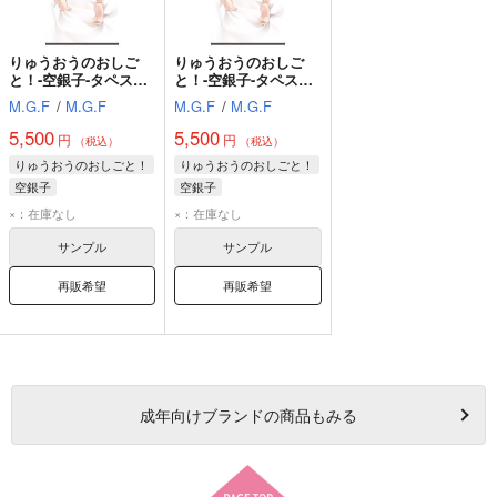
りゅうおうのおしご
りゅうおうのおしご
と！-空銀子-タペスト
と！-空銀子-タペスト
リー/掛け軸
リー/掛け軸
M.G.F
/
M.G.F
M.G.F
/
M.G.F
【18003B】
【18003B】
5,500
5,500
円
円
（税込）
（税込）
りゅうおうのおしごと！
りゅうおうのおしごと！
空銀子
空銀子
×：在庫なし
×：在庫なし
サンプル
サンプル
再販希望
再販希望
成年
向けブランドの商品もみる