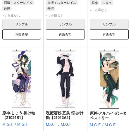
崩壊：スターレイル
崩壊：スターレイル
原神
ショウ
丹恒
丹恒
×：在庫なし
×：在庫なし
×：在庫なし
サンプル
サンプル
サンプル
再販希望
再販希望
再販希望
原神-しょう-掛け軸
呪術廻戦-五条 悟-掛け
原神-アルハイゼン-タ
【21024B1】
軸【21013A2】
ペストリー
【23004A2】
M.G.F
/
M.G.F
M.G.F
/
M.G.F
M.G.F
/
M.G.F