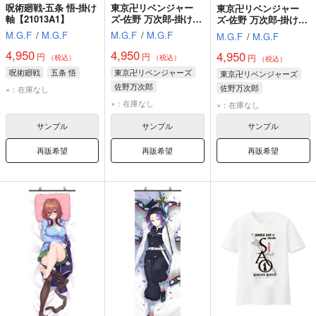
呪術廻戦-五条 悟-掛け
東京卍リベンジャー
東京卍リベンジャー
軸【21013A1】
ズ-佐野 万次郎-掛け軸
ズ-佐野 万次郎-掛け軸
【21081A1】
【21061A2】
M.G.F
/
M.G.F
M.G.F
/
M.G.F
M.G.F
/
M.G.F
4,950
4,950
4,950
円
円
円
（税込）
（税込）
（税込）
呪術廻戦
五条 悟
東京卍リベンジャーズ
東京卍リベンジャーズ
佐野万次郎
佐野万次郎
×：在庫なし
×：在庫なし
×：在庫なし
サンプル
サンプル
サンプル
再販希望
再販希望
再販希望