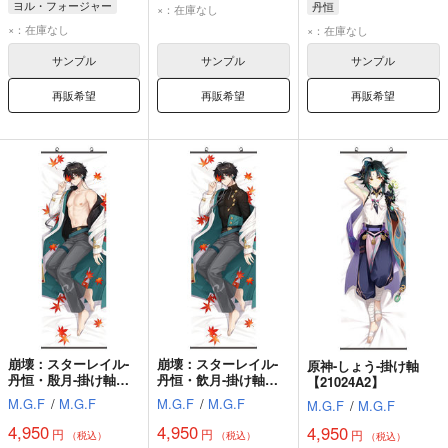
ヨル・フォージャー
丹恒
×：在庫なし
×：在庫なし
×：在庫なし
サンプル
サンプル
サンプル
再販希望
再販希望
再販希望
崩壊：スターレイル-
崩壊：スターレイル-
原神-しょう-掛け軸
丹恒・殷月-掛け軸
丹恒・飲月-掛け軸
【21024A2】
【23038A2】
【23038A1】
M.G.F
/
M.G.F
M.G.F
/
M.G.F
M.G.F
/
M.G.F
4,950
4,950
4,950
円
円
円
（税込）
（税込）
（税込）