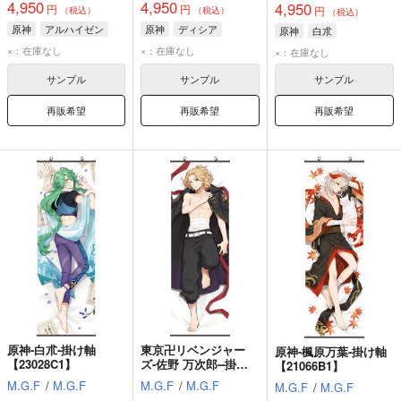
4,950
4,950
4,950
円
円
円
（税込）
（税込）
（税込）
原神
アルハイゼン
原神
ディシア
原神
白朮
×：在庫なし
×：在庫なし
×：在庫なし
サンプル
サンプル
サンプル
再販希望
再販希望
再販希望
原神-白朮-掛け軸
東京卍リベンジャー
原神-楓原万葉-掛け軸
【23028C1】
ズ-佐野 万次郎--掛け
【21066B1】
軸【21061A2】
M.G.F
/
M.G.F
M.G.F
/
M.G.F
M.G.F
/
M.G.F