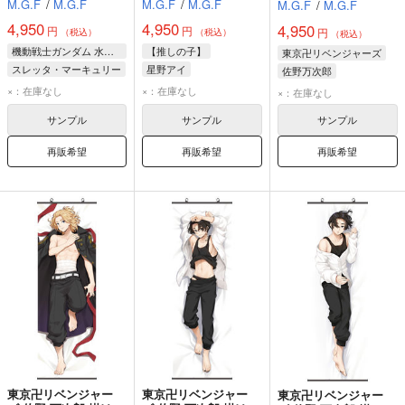
M.G.F
/
M.G.F
M.G.F
/
M.G.F
M.G.F
/
M.G.F
トリー【22059A2】
4,950
4,950
4,950
円
円
円
（税込）
（税込）
（税込）
機動戦士ガンダム 水星の魔女
【推しの子】
東京卍リベンジャーズ
スレッタ・マーキュリー
星野アイ
佐野万次郎
×：在庫なし
×：在庫なし
×：在庫なし
サンプル
サンプル
サンプル
再販希望
再販希望
再販希望
東京卍リベンジャー
東京卍リベンジャー
東京卍リベンジャー