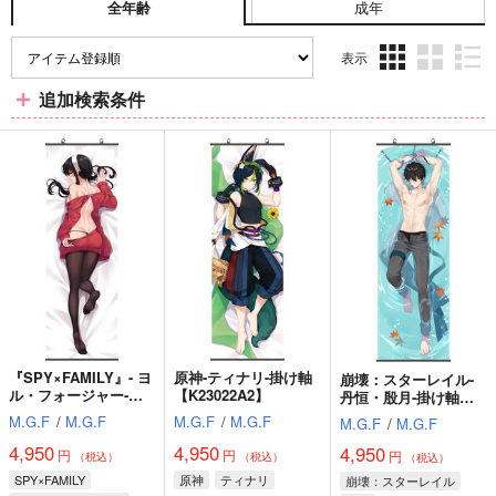
成年
全年齢
表示
3カ
2カ
1カ
追加検索条件
ラ
ラ
ラ
ム
ム
ム
表
表
表
示
示
示
『SPY×FAMILY』- ヨ
原神-ティナリ-掛け軸
崩壊：スターレイル-
ル・フォージャー-タ
【K23022A2】
丹恒・殷月-掛け軸
ペストリー
【23038B3】
M.G.F
/
M.G.F
M.G.F
/
M.G.F
M.G.F
/
M.G.F
【22024B2】
4,950
4,950
4,950
円
円
円
（税込）
（税込）
（税込）
SPY×FAMILY
原神
ティナリ
崩壊：スターレイル