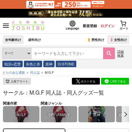
新規登録
ログイン
Language
カート
全年齢向け
成年向け
男性向け
女性向け
詳細
検索
狛治×恋雪
灰色と赤
原神
Dr.STONE
とらのあな通販
同人誌
M.G.F
入荷アラート
ポストする
LINEで送る
サークル：M.G.F 同人誌・同人グッズ一覧
関連作家
関連ジャンル
M.G.F
SPY×FAMILY
原神
崩壊：