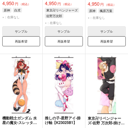
4,950
4,950
4,950
円
円
円
（税込）
（税込）
（税込）
原神
白朮
東京卍リベンジャーズ
原神
楓原万葉
佐野万次郎
×：在庫なし
×：在庫なし
×：在庫なし
サンプル
サンプル
サンプル
再販希望
再販希望
再販希望
機動戦士ガンダム 水
推しの子-星野アイ-掛
東京卍リベンジャー
星の魔女-スレッタ・
け軸【K23025B1】
ズ-佐野 万次郎-掛け軸
マーキュリー-タペス
【21061B1】