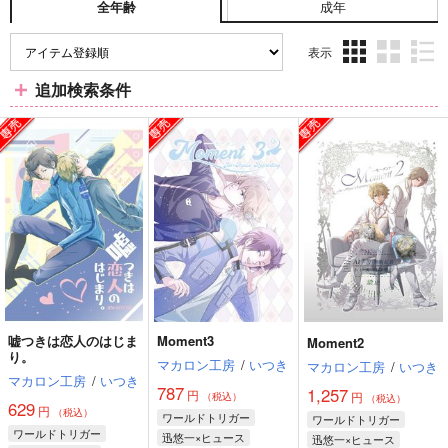
成年
全年齢
表示
3カ
2カ
1カ
追加検索条件
ラ
ラ
ラ
ム
ム
ム
表
表
表
示
示
示
嘘つきは恋人のはじま
Moment3
Moment2
り。
マカロン工房
/
いつき
マカロン工房
/
いつき
マカロン工房
/
いつき
787
1,257
円
円
（税込）
（税込）
629
円
（税込）
ワールドトリガー
ワールドトリガー
ワールドトリガー
迅悠一×ヒュース
迅悠一×ヒュース