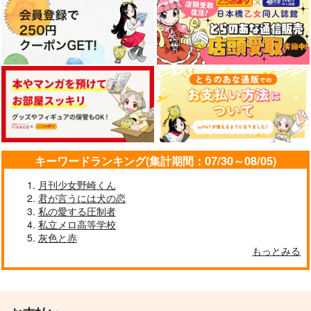
キーワードランキング(集計期間：07/30～08/05)
月刊少女野崎くん
君が言うには犬の恋
私の愛する圧制者
私立メロ高等学校
灰色と赤
もっとみる