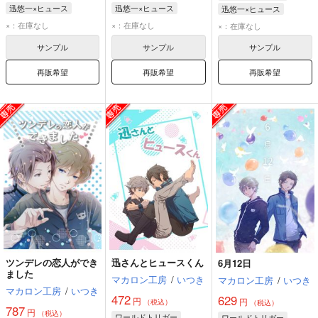
迅悠一×ヒュース
迅悠一×ヒュース
迅悠一×ヒュース
迅悠一
ヒュース
迅悠一
ヒュース
迅悠一
ヒュース
×：在庫なし
×：在庫なし
×：在庫なし
サンプル
サンプル
サンプル
再販希望
再販希望
再販希望
ツンデレの恋人ができ
迅さんとヒュースくん
6月12日
ました
マカロン工房
/
いつき
マカロン工房
/
いつき
マカロン工房
/
いつき
472
629
円
円
（税込）
（税込）
787
円
（税込）
ワールドトリガー
ワールドトリガー