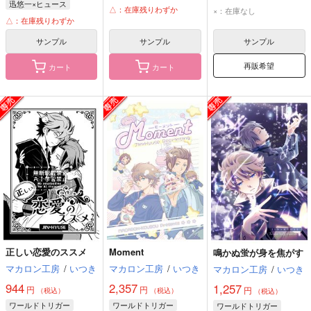
迅悠一×ヒュース
迅悠一
ヒュース
迅悠一
ヒュース
△：在庫残りわずか
×：在庫なし
迅悠一
ヒュース
△：在庫残りわずか
サンプル
サンプル
サンプル
再販希望
カート
カート
正しい恋愛のススメ
Moment
鳴かぬ蛍が身を焦がす
マカロン工房
/
いつき
マカロン工房
/
いつき
マカロン工房
/
いつき
944
2,357
1,257
円
円
円
（税込）
（税込）
（税込）
ワールドトリガー
ワールドトリガー
ワールドトリガー