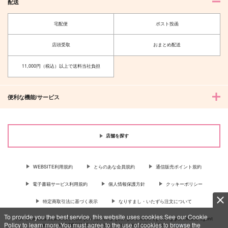
配送
宅配便
ポスト投函
店頭受取
おまとめ配送
11,000円（税込）以上で送料当社負担
便利な機能/サービス
店舗を探す
WEBSITE利用規約
とらのあな会員規約
通信販売ポイント規約
電子書籍サービス利用規約
個人情報保護方針
クッキーポリシー
特定商取引法に基づく表示
なりすまし・いたずら注文について
To provide you the best service, this website uses cookies.See our Cookie
For Overseas customer, now you can ship your purchases by using purchases agent
Policy to learn more.You must agree to the use of cookies to browse the
services “AOCS”! Click {more…} for more information …
more