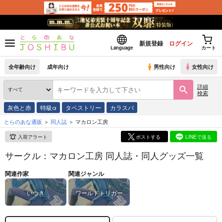
新規登録
ログイン
Language
カート
全年齢向け
成年向け
男性向け
女性向け
詳細
検索
灰色と赤
特級α
タペストリー
カラスバ
とらのあな通販
同人誌
マカロン工房
入荷アラート
ポストする
LINEで送る
サークル：マカロン工房 同人誌・同人グッズ一覧
関連作家
関連ジャンル
いつき
ワールドトリガー