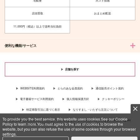
宅配便
ポスト投函
店頭受取
おまとめ配送
11,000円（税込）以上で送料当社負担
便利な機能/サービス
店舗を探す
WEBSITE利用規約
とらのあな会員規約
通信販売ポイント規約
電子書籍サービス利用規約
個人情報保護方針
クッキーポリシー
特定商取引法に基づく表示
なりすまし・いたずら注文について
To provide you the best service, this website uses cookies.See our Cookie
For Overseas customer, now you can ship your purchases by using purchases agent
Policy to learn more.You must agree to the use of cookies to browse the
services “AOCS”! Click {more…} for more information …
more
website, but you can also refuse the use of some cookies through your browser
settings.