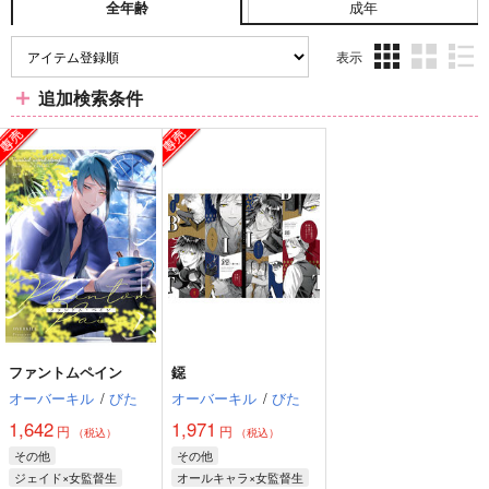
成年
全年齢
表示
3カ
2カ
1カ
追加検索条件
ラ
ラ
ラ
ム
ム
ム
表
表
表
示
示
示
ファントムペイン
鐚
オーバーキル
/
びた
オーバーキル
/
びた
1,642
1,971
円
円
（税込）
（税込）
その他
その他
ジェイド×女監督生
オールキャラ×女監督生