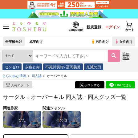
新規登録
ログイン
Language
カート
全年齢向け
成年向け
男性向け
女性向け
詳細
検索
ゼンゼロ
灰色と赤
不死川実弥×冨岡義勇
鬼滅の刃
とらのあな通販
同人誌
オーバーキル
入荷アラート
ポストする
LINEで送る
サークル：オーバーキル 同人誌・同人グッズ一覧
関連作家
関連ジャンル
びた
その他