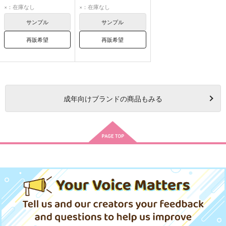
ジェイド・リーチ
女監督生
×：在庫なし
×：在庫なし
女監督生
ジェイド・リーチ
サンプル
サンプル
フロイド・リーチ
再販希望
再販希望
成年
向けブランドの商品もみる