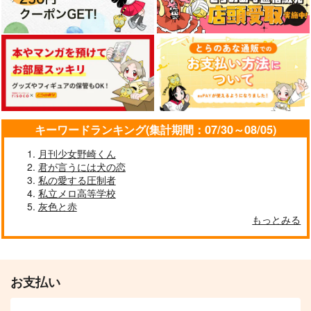
キーワードランキング(集計期間：07/30～08/05)
月刊少女野崎くん
君が言うには犬の恋
私の愛する圧制者
私立メロ高等学校
灰色と赤
もっとみる
お支払い