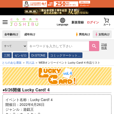
新規登録
ログイン
Language
カート
全年齢向け
成年向け
男性向け
女性向け
詳細
検索
三間
ゼンゼロ
Dr.STONE
コミックマーケット…
とらのあな通販
同人誌
WEBオンリーイベント Lucky Card! 4 作品リスト
♦6/26開催 Lucky Card! 4
イベント名称：Lucky Card! 4
開催日：2022年6月26日
ジャンル：遊戯王