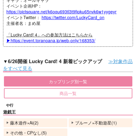
キャラ：オールキャラ
イベント企画HP：
https://pictsquare.net/k6oqu693tl3t9fipku65nvk6w1yygeyr
イベントTwitter：
https://twitter.com/LuckyCard_on
主催者名：まめ屋
「Lucky Card! 4」への参加方法はこちらから
▶https://event.toranoana.jp/web-only/168353/
≫対象作品
▼6/26開催 Lucky Card! 4 新着ピックアップ
をすべて見る
カップリング別一覧
商品一覧
や行
遊戯王
藤木遊作×Ai(2)
ブルーノ×不動遊星(1)
その他・CPなし(5)